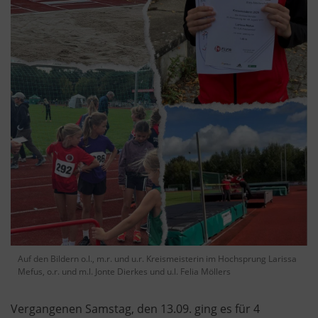
Auf den Bildern o.l., m.r. und u.r. Kreismeisterin im Hochsprung Larissa
Mefus, o.r. und m.l. Jonte Dierkes und u.l. Felia Möllers
Vergangenen Samstag, den 13.09. ging es für 4