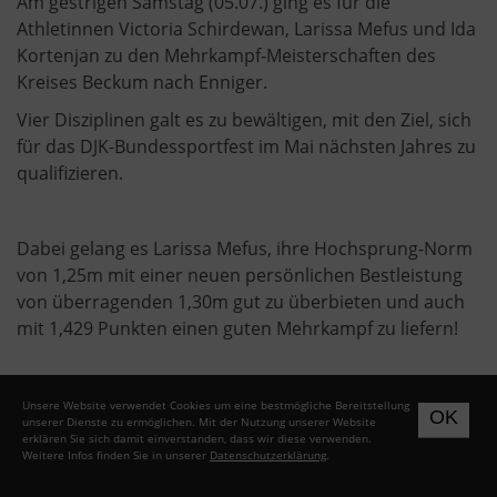
Am gestrigen Samstag (05.07.) ging es für die
Athletinnen Victoria Schirdewan, Larissa Mefus und Ida
Kortenjan zu den Mehrkampf-Meisterschaften des
Kreises Beckum nach Enniger.
Vier Disziplinen galt es zu bewältigen, mit den Ziel, sich
für das DJK-Bundessportfest im Mai nächsten Jahres zu
qualifizieren.
Dabei gelang es Larissa Mefus, ihre Hochsprung-Norm
von 1,25m mit einer neuen persönlichen Bestleistung
von überragenden 1,30m gut zu überbieten und auch
mit 1,429 Punkten einen guten Mehrkampf zu liefern!
Für Ida und Victoria galt es eine höhere Hürde zu
Unsere Website verwendet Cookies um eine bestmögliche Bereitstellung
OK
unserer Dienste zu ermöglichen. Mit der Nutzung unserer Website
überwinden: 1500 Punkte sind die Norm für die wU14er
erklären Sie sich damit einverstanden, dass wir diese verwenden.
Jugendlichen zur Qualifikation.
Weitere Infos finden Sie in unserer
Datenschutzerklärung
.
Nach einem sehr starken Hochsprung auch bei ihnen,