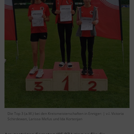
Die Top 3 (a.W.) bei den Kreismeisterschaften in Enniger: | v.l. Victoria
Schirdewan, Larissa Mefus und Ida Kortenjan