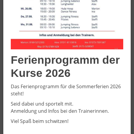
online getätigt werden.
Natürlich können die Räume grundsätzlich nur von
Vereinsmitgliedern und ausschließlich für Zwecke des
Sportvereins genutzt werden. Ausnahme ist der
Clubraum am Sportpark Wester. Diesen können
Vereinsmitglieder auch für private Veranstaltungen
mieten.
Ferienprogramm der
Auch können die Everswinkler Schulen und
Kindergärten unsere Räumlichkeiten nutzen.
Kurse 2026
Eine Belegungsübersicht finden Sie nachfolgend.
Das Ferienprogramm für die Sommerferien 2026
steht!
ZUR RESERVIERUNGSANFRAGE
Seid dabei und sportelt mit.
Anmeldung und Infos bei den Trainerinnen.
Viel Spaß beim schwitzen!
August 2026