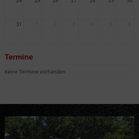
24
25
26
27
28
29
30
31
1
2
3
4
5
6
Termine
Keine Termine vorhanden