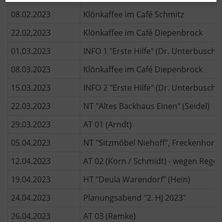
08.02.2023
Klönkaffee im Café Schmitz
22.02,2023
Klönkaffee im Café Diepenbrock
01.03.2023
INFO 1 "Erste Hilfe" (Dr. Unterbusch 
08.03.2023
Klönkaffee im Café Diepenbrock
15.03.2023
INFO 2 "Erste Hilfe" (Dr. Unterbusch 
22.03.2023
NT "Altes Backhaus Einen" (Seidel)
29.03.2023
AT 01 (Arndt)
05.04.2023
NT "Sitzmöbel Niehoff", Freckenhors
12.04.2023
AT 02 (Korn / Schmidt) - wegen Regen
19.04.2023
HT "Deula Warendorf" (Hein)
24.04.2023
Planungsabend "2. HJ 2023"
26.04.2023
AT 03 (Remke)