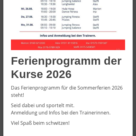
Angebote
Wochentag:
Dienstag
Zeit:
17:45
–
18:45
Angebot:
Rehasport
Ferienprogramm der
Ort:
Vitus Sportcenter -
Kurse 2026
Multifunktionsraum I
Das Ferienprogramm für die Sommerferien 2026
Details
steht!
Seid dabei und sportelt mit.
Anmeldung und Infos bei den Trainerinnen.
Wochentag:
Dienstag
Viel Spaß beim schwitzen!
Zeit:
19:00
–
20:00