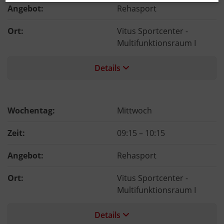
Angebot:
Rehasport
Ort:
Vitus Sportcenter -
Multifunktionsraum I
Details
Wochentag:
Mittwoch
Zeit:
09:15
–
10:15
Angebot:
Rehasport
Ort:
Vitus Sportcenter -
Multifunktionsraum I
Details