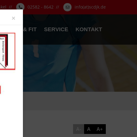
nkel //
02582 - 8642 //
info(at)scdjk.de
Close
×
GESUND & FIT
SERVICE
KONTAKT
A-
A
A+