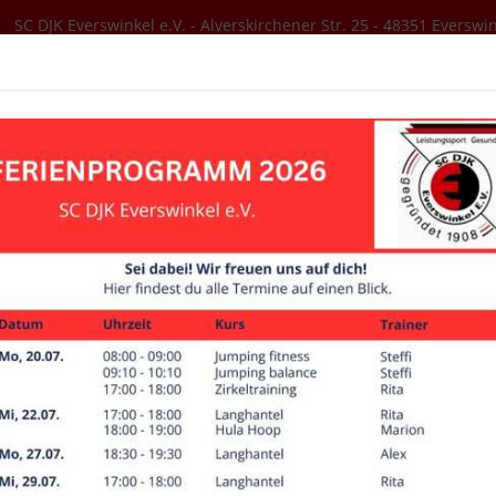
SC DJK Everswinkel e.V. - Alverskirchener Str. 25 - 48351 Everswi
SER VEREIN
AKTUELLES
SPORTANGEBOT
Bildergalerien