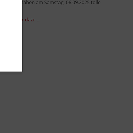
e Männer haben am Samstag, 06.09.2025 tolle
ezeigt.
 die Bilder dazu ...