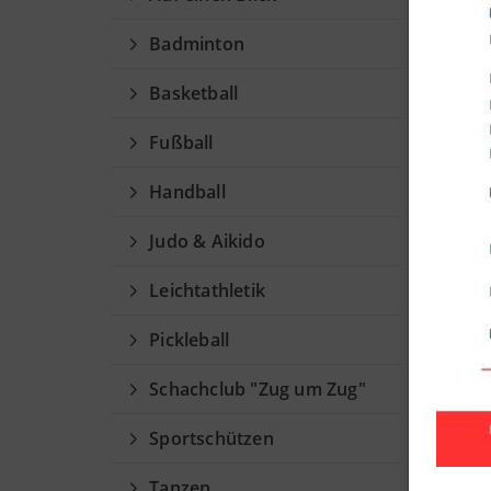
Vol
Badminton
Bild
Basketball
Fußball
Handball
Judo & Aikido
Leichtathletik
Pickleball
Schachclub "Zug um Zug"
Sportschützen
Fraue
Tanzen