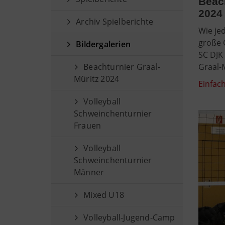
Beach
2024
Archiv Spielberichte
Wie je
große 
Bildergalerien
SC DJK
Beachturnier Graal-
Graal-
Müritz 2024
Einfach
Volleyball
Schweinchenturnier
Frauen
Volleyball
Schweinchenturnier
Männer
Mixed U18
Volleyball-Jugend-Camp