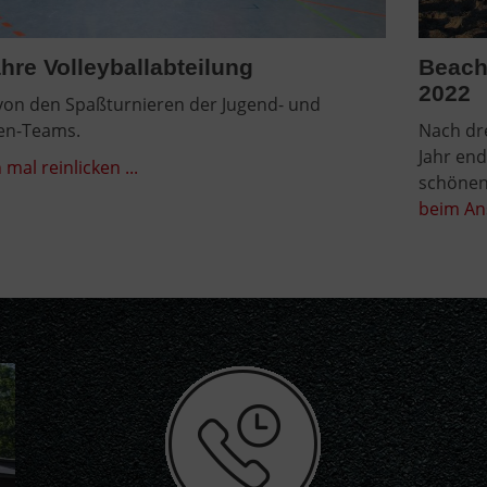
hre Volleyballabteilung
Beachv
2022
 von den Spaßturnieren der Jugend- und
en-Teams.
Nach dr
Jahr end
 mal reinlicken ...
schönen 
beim An