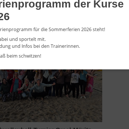
rienprogramm der Kurse
bare Bilder vom Volleyball-Turnier der Frauen
Auch di
ntag, 07.09.2025.
Spiele g
26
 mal reinklicken ...
Hier sind
rienprogramm für die Sommerferien 2026 steht!
abei und sportelt mit.
ung und Infos bei den Trainerinnen.
paß beim schwitzen!