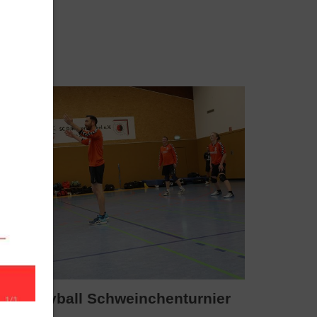
r Volleyball Schweinchenturnier