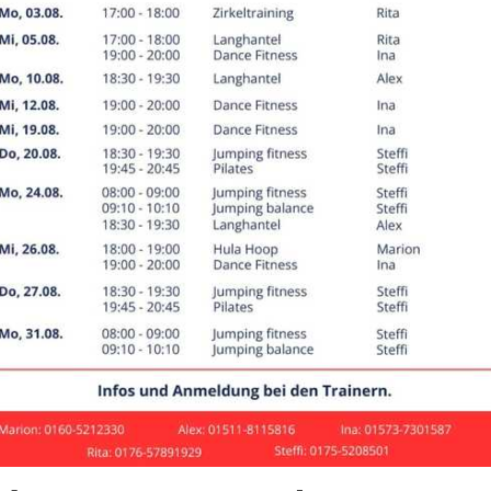
leyball
ergalerien
n Volleyball Schweinchenturnier
Männe