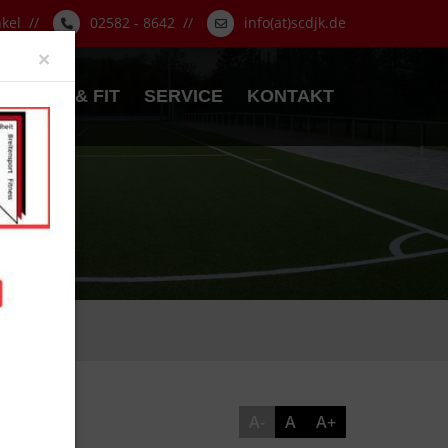
nkel //
02582 - 8642 //
info(at)scdjk.de
Close
×
GESUND & FIT
SERVICE
KONTAKT
A-
A
A+