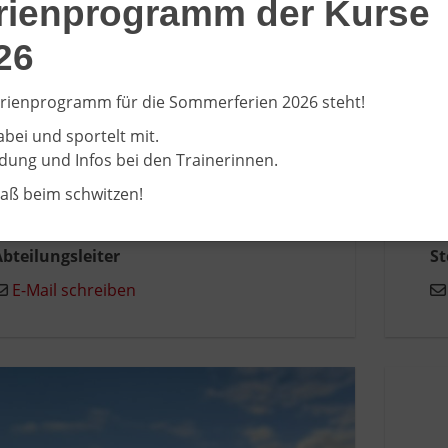
rienprogramm der Kurse
26
rienprogramm für die Sommerferien 2026 steht!
abei und sportelt mit.
ung und Infos bei den Trainerinnen.
Bernd Kleideiter
R
paß beim schwitzen!
bteilungsleiter
St
E-Mail schreiben