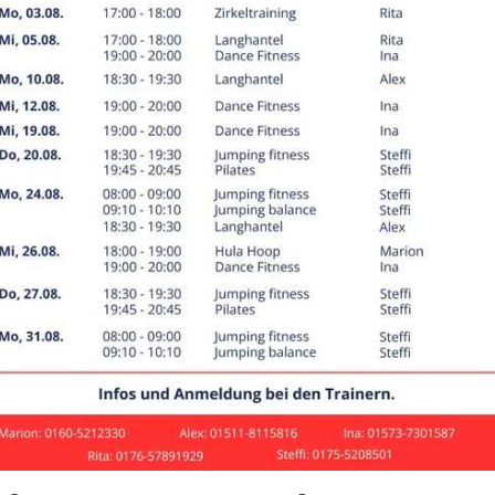
ßball
tand