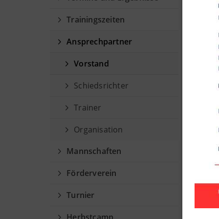
Fu
Trainingszeiten
Vors
Ansprechpartner
Vorstand
Schiedsrichter
Trainer
Organisation
Mannschaften
Förderverein
Turnier
Herbstcamp