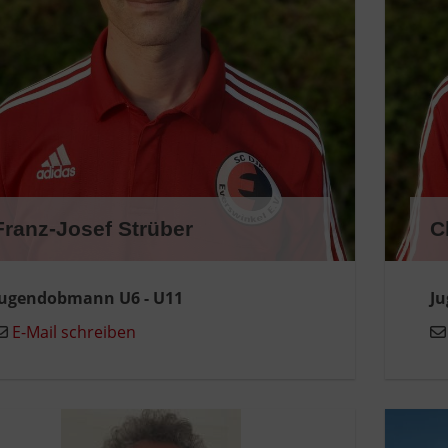
Franz-Josef Strüber
C
Jugendobmann U6 - U11
Ju
E-Mail schreiben