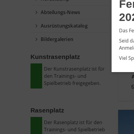
Fe
Abteilungs-News
20
Ausrüstungskatalog
Das Fe
Bildergalerien
Seid d
Anmeld
Kunstrasenplatz
Viel S
Der Kunstrasenplatz ist für
den Trainings- und
A
Spielbetrieb freigegeben.
Rasenplatz
Der Rasenplatz ist für den
Trainings- und Spielbetrieb