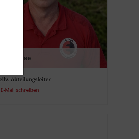
ené Kruse
ellv. Abteilungsleiter
E-Mail schreiben