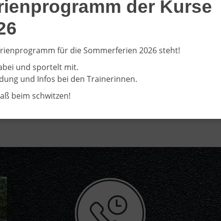
rienprogramm der Kurse
ag
10:00
–
22:00
Kraftsport: Erwachsene
26
1
rienprogramm für die Sommerferien 2026 steht!
abei und sportelt mit.
ung und Infos bei den Trainerinnen.
paß beim schwitzen!