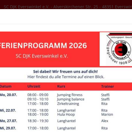
SC DJK Everswinkel e.V. - Alverskirchener Str. 25 - 48351 Everswi
SER VEREIN
AKTUELLES
SPORTANGEBOT
Trainingszeiten