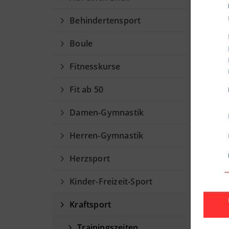
Kr
Behindertensport
Trai
Boule
Fitnesskurse
Ang
Fit ab 50
Woch
Damen-Gymnastik
Mont
Herren-Gymnastik
Diens
Herzsport
Mitt
Kinder-Freizeit-Sport
Kraftsport
Donn
Trainingszeiten