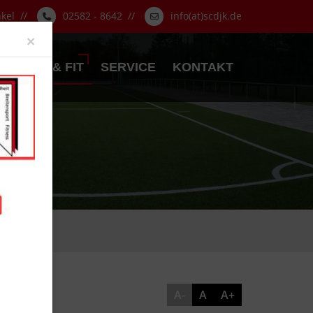
nkel //
02582 - 8642 //
info(at)scdjk.de
Close
×
GESUND & FIT
SERVICE
KONTAKT
A-
A
A+