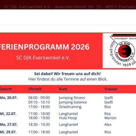
SC DJK Everswinkel e.V. - Alverskirchener Str. 25 - 48351 Everswi
SER VEREIN
AKTUELLES
SPORTANGEBOT
Spielberichte
1. Männer
Saison 2022