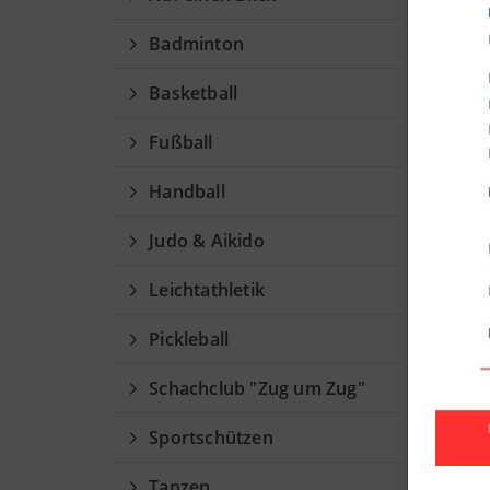
Badminton
Basketball
Fußball
Handball
Judo & Aikido
Leichtathletik
Pickleball
Schachclub "Zug um Zug"
Sportschützen
Tanzen