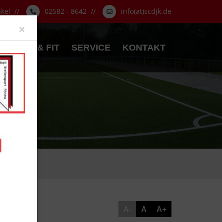
nkel //
02582 - 8642 //
info(at)scdjk.de
Close
×
GESUND & FIT
SERVICE
KONTAKT
A-
A
A+