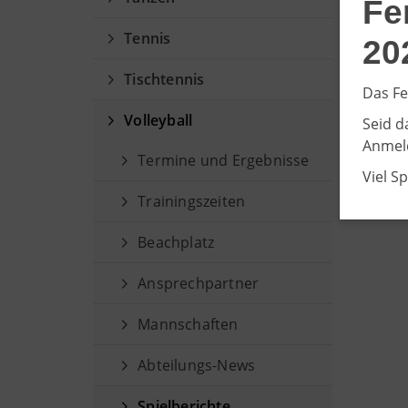
Fe
Tennis
20
Tischtennis
Das Fe
Volleyball
Seid d
Anmeld
Termine und Ergebnisse
Viel S
Trainingszeiten
Beachplatz
Ansprechpartner
Mannschaften
Abteilungs-News
Spielberichte