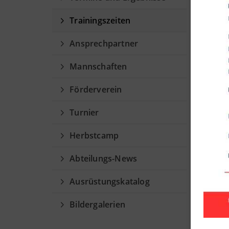
Fu
Trainingszeiten
Trai
Ansprechpartner
Mannschaften
Ang
Förderverein
Woch
Turnier
Mont
Herbstcamp
Mont
Abteilungs-News
Mont
Ausrüstungskatalog
Bildergalerien
Diens