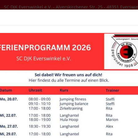
SC DJK Everswinkel e.V. - Alverskirchener Str. 25 - 48351 Everswi
SER VEREIN
AKTUELLES
SPORTANGEBOT
Trainingszeiten