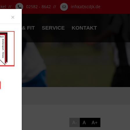
nkel //
02582 - 8642 //
info(at)scdjk.de
Close
×
GESUND & FIT
SERVICE
KONTAKT
A-
A
A+