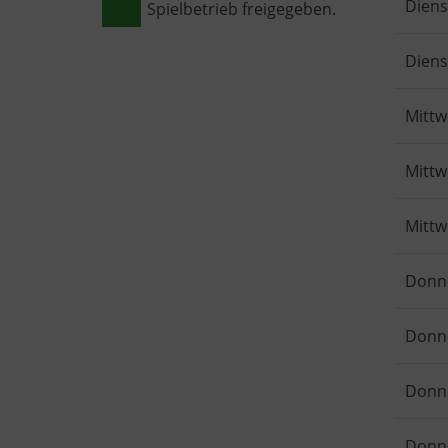
Diens
Spielbetrieb freigegeben.
Diens
Mitt
Mitt
Mitt
Donn
Donn
Donn
Donn