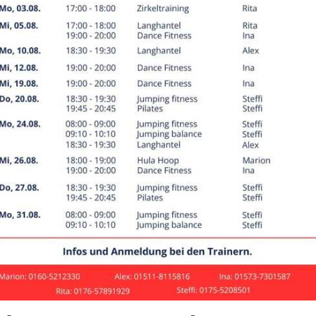
ßball
ningszeiten
ebote
entag
Zeit
Angebot
ag
17:30
–
19:00
Fußball: C1-Jugend
ag
17:30
–
19:00
Fußball: C2-Jugend
ag
19:00
–
20:30
Fußball: Altherren
tag
16:15
–
17:30
Fußball: U6-Jugend