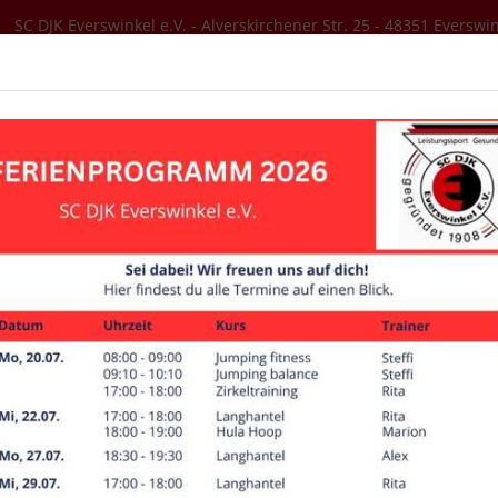
SC DJK Everswinkel e.V. - Alverskirchener Str. 25 - 48351 Everswi
SER VEREIN
AKTUELLES
SPORTANGEBOT
Mannschaften
Weibliche Jugend B