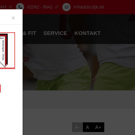
nkel //
02582 - 8642 //
info(at)scdjk.de
Close
×
GESUND & FIT
SERVICE
KONTAKT
A-
A
A+