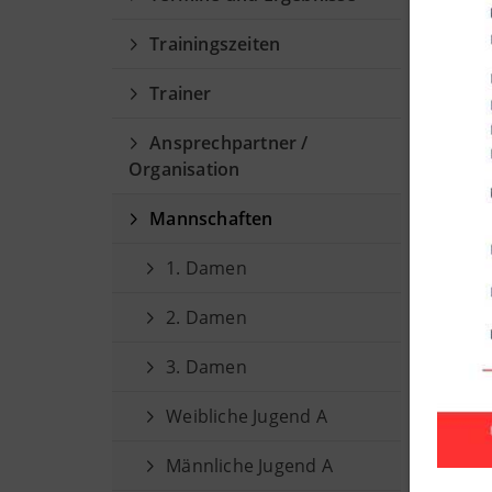
We
Trainingszeiten
Alte
Trainer
Ansprechpartner /
Organisation
Mannschaften
1. Damen
2. Damen
3. Damen
Weibliche Jugend A
Männliche Jugend A