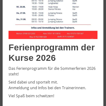
Ferienprogramm der
Kurse 2026
Wir trainieren gemeinsam
Die jungen Frauen im Alter bis 19 Jahren trainieren
Das Ferienprogramm für die Sommerferien 2026
regelmäßig, um fit für die Liga zu sein.
steht!
Diese Saison tritt das Team in der weiblichen Jugend
Seid dabei und sportelt mit.
U20 im Kreis Warendorf an.
Anmeldung und Infos bei den Trainerinnen.
Training
Viel Spaß beim schwitzen!
Donnerstag
, 16:30 - 18:30 Uhr,
Vitus Sportcenter
Everswinkel