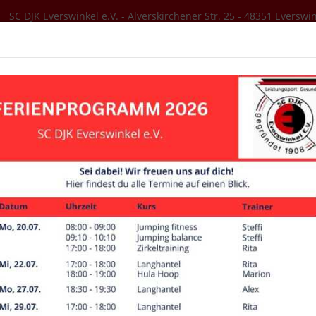
SC DJK Everswinkel e.V. - Alverskirchener Str. 25 - 48351 Everswi
SER VEREIN
AKTUELLES
SPORTANGEBOT
Ansprechpartner