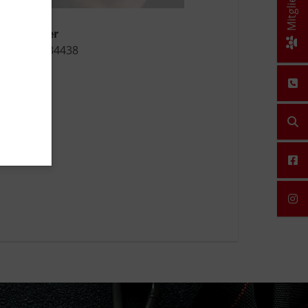
ungsleiter
02581 - 634438