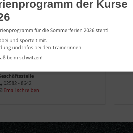
rienprogramm der Kurse
26
Üb
rienprogramm für die Sommerferien 2026 steht!
abei und sportelt mit.
ung und Infos bei den Trainerinnen.
Marion Kemker
paß beim schwitzen!
eschäftsstelle
02582 - 8642
Email schreiben