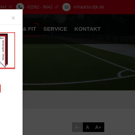
nkel //
02582 - 8642 //
info(at)scdjk.de
Close
×
GESUND & FIT
SERVICE
KONTAKT
A-
A
A+