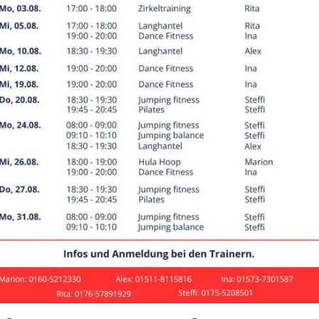
hasport
rechpartner
U