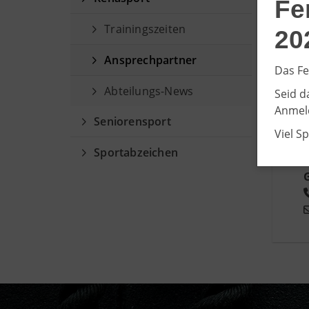
Fe
Trainingszeiten
20
Ansprechpartner
Das Fe
Abteilungs-News
Seid d
Anmeld
Seniorensport
Viel S
Sportabzeichen
G