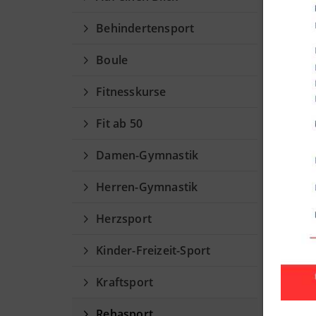
Re
Behindertensport
Ansp
Boule
Fitnesskurse
Fit ab 50
Damen-Gymnastik
Herren-Gymnastik
Herzsport
Kinder-Freizeit-Sport
Kraftsport
Rehasport