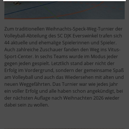
Zum traditionellen Weihnachts-Speck-Weg-Turnier der
Volleyball-Abteilung des SC DJK Everswinkel trafen sich
44 aktuelle und ehemalige Spielerinnen und Spieler.
Auch zahlreiche Zuschauer fanden den Weg ins Vitus-
Sport-Center. In sechs Teams wurde im Modus jeder
gegen jeden gespielt. Letztlich stand aber nicht der
Erfolg im Vordergrund, sondern der gemeinsame Spaß
am Volleyball und auch das Wiedersehen mit alten und
neuen Weggefährten. Das Turnier war wie jedes Jahr
ein voller Erfolg und alle haben schon angekündigt, bei
der nächsten Auflage nach Weihnachten 2026 wieder
dabei sein zu wollen.