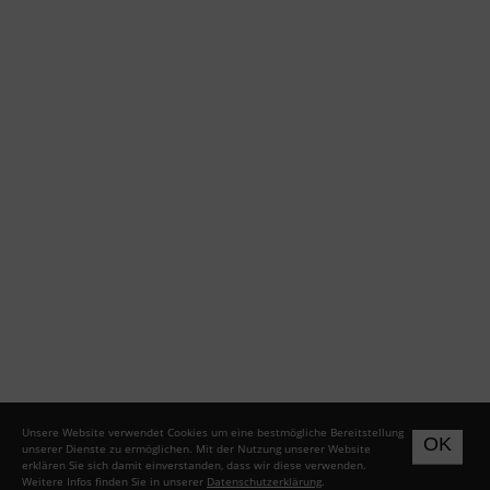
Unsere Website verwendet Cookies um eine bestmögliche Bereitstellung
OK
unserer Dienste zu ermöglichen. Mit der Nutzung unserer Website
erklären Sie sich damit einverstanden, dass wir diese verwenden.
Weitere Infos finden Sie in unserer
Datenschutzerklärung
.