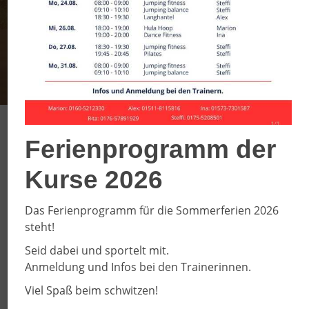
SC DJK Everswinkel
Ferienprogramm der
e.V.
Kurse 2026
Willkommen auf unseren
Das Ferienprogramm für die Sommerferien 2026
steht!
Internetseiten
Seid dabei und sportelt mit.
Unser Verein wurde 1908 gegründet und ist mit ca.
Anmeldung und Infos bei den Trainerinnen.
2200 Sporttreibenden einer der größten Sportvereine
der Region. Unser Sportangebot richtet sich an
Viel Spaß beim schwitzen!
Sportbegeisterte aller Altersklassen. Ob klein oder