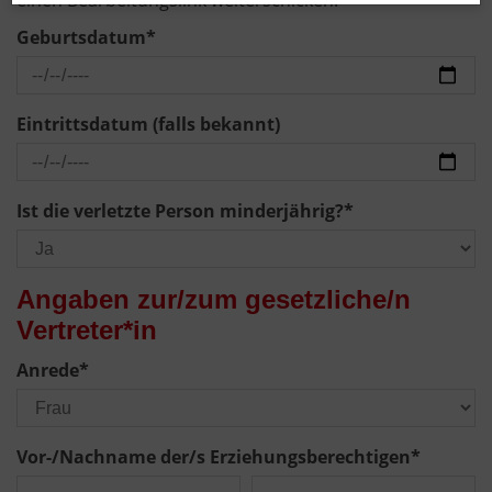
einen Bearbeitungslink weiterschicken.
Geburtsdatum
*
Eintrittsdatum (falls bekannt)
Ist die verletzte Person minderjährig?
*
Angaben zur/zum gesetzliche/n
Vertreter*in
Anrede
*
Vor-/Nachname der/s Erziehungsberechtigen
*