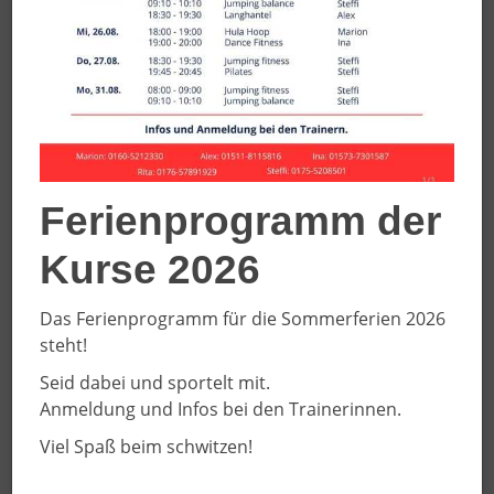
Straße / Hausnummer
*
PLZ / Ort
*
Ferienprogramm der
Telefonnummer (für Rückfragen)
*
Kurse 2026
Das Ferienprogramm für die Sommerferien 2026
Mailadresse der verletzten Person/des gesetzlichen
steht!
Vertreters
*
Seid dabei und sportelt mit.
Anmeldung und Infos bei den Trainerinnen.
Bitte beachten Sie, dass die Unfallmeldung nur mit
Viel Spaß beim schwitzen!
korrekter Mailadresse bearbeitet werden kann, da wir