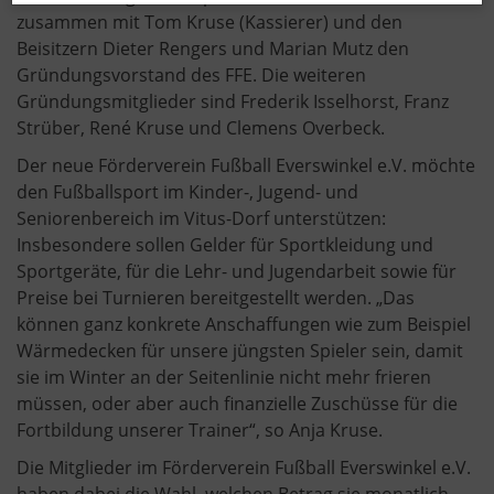
zusammen mit Tom Kruse (Kassierer) und den
Beisitzern Dieter Rengers und Marian Mutz den
Gründungsvorstand des FFE. Die weiteren
Gründungsmitglieder sind Frederik Isselhorst, Franz
Strüber, René Kruse und Clemens Overbeck.
Der neue Förderverein Fußball Everswinkel e.V. möchte
den Fußballsport im Kinder-, Jugend- und
Seniorenbereich im Vitus-Dorf unterstützen:
Insbesondere sollen Gelder für Sportkleidung und
Sportgeräte, für die Lehr- und Jugendarbeit sowie für
Preise bei Turnieren bereitgestellt werden. „Das
können ganz konkrete Anschaffungen wie zum Beispiel
Wärmedecken für unsere jüngsten Spieler sein, damit
sie im Winter an der Seitenlinie nicht mehr frieren
müssen, oder aber auch finanzielle Zuschüsse für die
Fortbildung unserer Trainer“, so Anja Kruse.
Die Mitglieder im Förderverein Fußball Everswinkel e.V.
haben dabei die Wahl, welchen Betrag sie monatlich