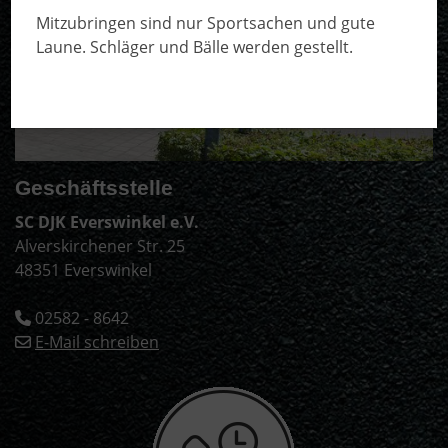
Mitzubringen sind nur Sportsachen und gute
Laune. Schläger und Bälle werden gestellt.
Geschäftsstelle
SC DJK Everswinkel e.V.
Alverskirchener Str. 25
48351 Everswinkel
02582 - 8642
E-Mail schreiben