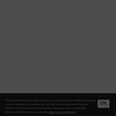
Unsere Website verwendet Cookies um eine bestmögliche Bereitstellung
OK
unserer Dienste zu ermöglichen. Mit der Nutzung unserer Website
erklären Sie sich damit einverstanden, dass wir diese verwenden.
Weitere Infos finden Sie in unserer
Datenschutzerklärung
.