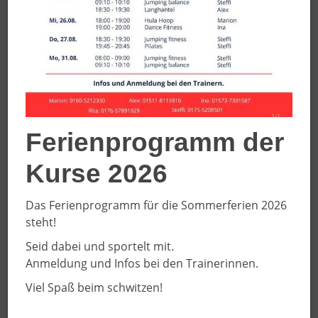
Ferienprogramm der
Kurse 2026
Uli Remke
Das Ferienprogramm für die Sommerferien 2026
Beauftragter des SC DJK Everswinkel e. V.
steht!
0171 6822616
Seid dabei und sportelt mit.
E-Mail schreiben
Anmeldung und Infos bei den Trainerinnen.
Viel Spaß beim schwitzen!