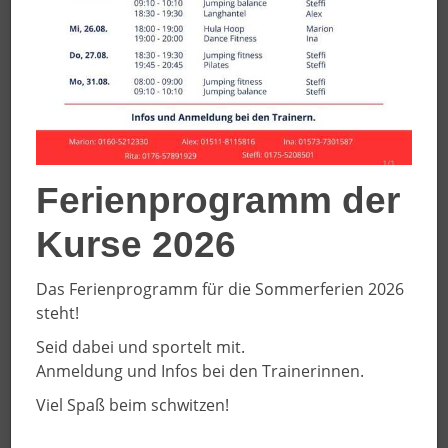
Alverskirchener Str. 25
48351 Everswinkel
02582 - 8642
info(at)scdjk.de
Geschäftsstellenleiter: Florian Glose
Vorsitzender: Martin Steinbach
Vereinsregister: 60404 Amtsgericht Münster
Ferienprogramm der
Kurse 2026
Das Ferienprogramm für die Sommerferien 2026
steht!
Konzept und Realisierung
Seid dabei und sportelt mit.
Anmeldung und Infos bei den Trainerinnen.
Viel Spaß beim schwitzen!