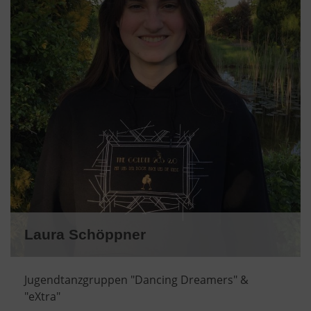
Laura Schöppner
Jugendtanzgruppen "Dancing Dreamers" &
"eXtra"