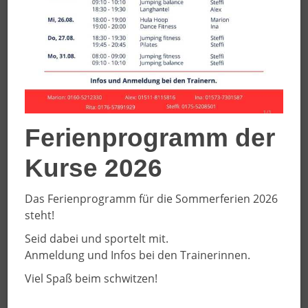
November 2021, bestand das Leitungsteam im Jahr
2022 aus Norbert Seidel als Beauftragtem des DRK,
Marlies Harms und Jürgen Teunissen als Beauftragtem
des SC DJK. Beim Planungsabend am 08.11.2021 wurde
ein interessantes Programm für das
...weiterlesen...
zurück zur Chronikübersicht
Ferienprogramm der
Kurse 2026
Tabellarische Aufstellung der Veranstaltungen in
Das Ferienprogramm für die Sommerferien 2026
2022
steht!
Seid dabei und sportelt mit.
Erklärungen zu den LINKs
Anmeldung und Infos bei den Trainerinnen.
WEB = Hinweis auf "externe WEB-Site / PB = Pressebericht
Viel Spaß beim schwitzen!
Datum
Veranstaltung