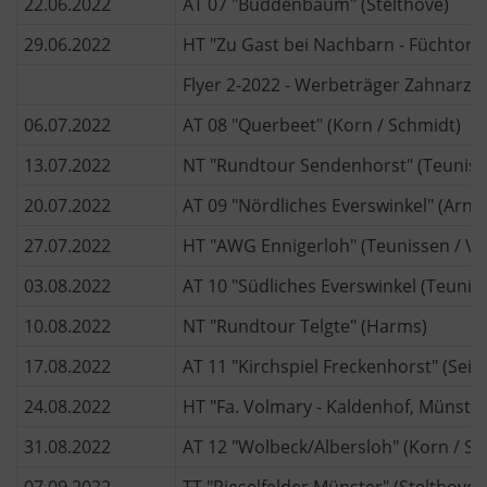
22.06.2022
AT 07 "Buddenbaum" (Stelthove)
29.06.2022
HT "Zu Gast bei Nachbarn - Füchtorf"
Flyer 2-2022 - Werbeträger Zahnarz
06.07.2022
AT 08 "Querbeet" (Korn / Schmidt)
13.07.2022
NT "Rundtour Sendenhorst" (Teuniss
20.07.2022
AT 09 "Nördliches Everswinkel" (Arnd
27.07.2022
HT "AWG Ennigerloh" (Teunissen / Vel
03.08.2022
AT 10 "Südliches Everswinkel (Teunis
10.08.2022
NT "Rundtour Telgte" (Harms)
17.08.2022
AT 11 "Kirchspiel Freckenhorst" (Seide
24.08.2022
HT "Fa. Volmary - Kaldenhof, Münster
31.08.2022
AT 12 "Wolbeck/Albersloh" (Korn / Sc
07.09.2022
TT "Rieselfelder Münster" (Stelthove)