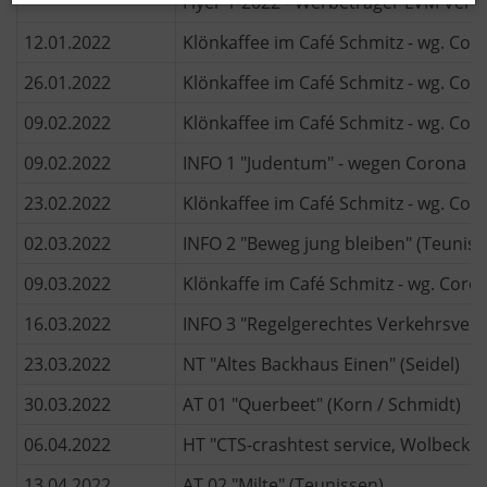
Flyer 1-2022 - Werbeträger LVM Vers
12.01.2022
Klönkaffee im Café Schmitz - wg. Cor
26.01.2022
Klönkaffee im Café Schmitz - wg. Cor
09.02.2022
Klönkaffee im Café Schmitz - wg. Cor
09.02.2022
INFO 1 "Judentum" - wegen Corona au
23.02.2022
Klönkaffee im Café Schmitz - wg. Cor
02.03.2022
INFO 2 "Beweg jung bleiben" (Teuniss
09.03.2022
Klönkaffe im Café Schmitz - wg. Coro
16.03.2022
INFO 3 "Regelgerechtes Verkehrsverh
23.03.2022
NT "Altes Backhaus Einen" (Seidel)
30.03.2022
AT 01 "Querbeet" (Korn / Schmidt)
06.04.2022
HT "CTS-crashtest service, Wolbeck" 
13.04.2022
AT 02 "Milte" (Teunissen)