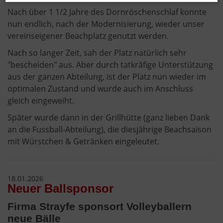
Nach über 1 1/2 Jahre des Dornröschenschlaf konnte
nun endlich, nach der Modernisierung, wieder unser
vereinseigener Beachplatz genutzt werden.
Nach so langer Zeit, sah der Platz natürlich sehr
"bescheiden" aus. Aber durch tatkräfige Unterstützung
aus der ganzen Abteilung, ist der Platz nun wieder im
optimalen Zustand und wurde auch im Anschluss
gleich eingeweiht.
Später wurde dann in der Grillhütte (ganz lieben Dank
an die Fussball-Abteilung), die diesjährige Beachsaison
mit Würstchen & Getränken eingeleutet.
18.01.2026
Neuer Ballsponsor
Firma Strayfe sponsort Volleyballern
neue Bälle