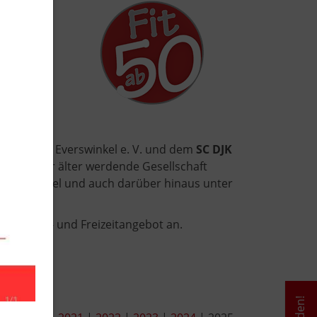
50"
om
DRK
OV Everswinkel e. V. und dem
SC DJK
r die immer älter werdende Gesellschaft
Everswinkel und auch darüber hinaus unter
eses Sport- und Freizeitangebot an.