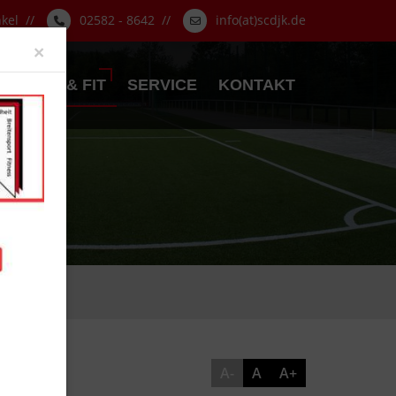
nkel //
02582 - 8642 //
info(at)scdjk.de
Close
×
GESUND & FIT
SERVICE
KONTAKT
A-
A
A+