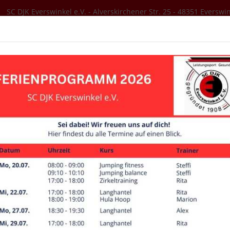
SC DJK Everswinkel e.V. - Alverskirchener Str. 25 - 48351 Everswi
SER VEREIN
AKTUELLES
SPORTANGEBOT
Chronik