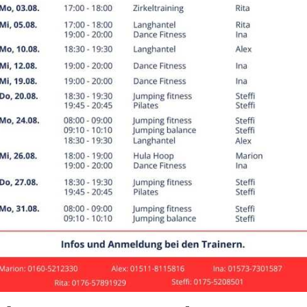
ronik der Gruppe "Fit ab 
Gemeinschaftsprojekt vom
OV Everswinkel e. V. und
JK Everswinkel e. V.
50
– ist ein vereinsübergreifendes Gemeinschaftsprojekt v
nkel e. V. mit dem Ziel, über die Vereinsgrenzen hinaus, fü
itangebote, insbesondere Rad- und Wandertouren rund um 
otto
"Bewegt jung bleiben"
anzubieten.
rbst 2010 bietet der
SC DJK
Everswinkel unter "Fit ab 50" di
hjahr 2011 dann gemeinsam mit dem
DRK
OV Everswinkel.
eht es zu den Jahren