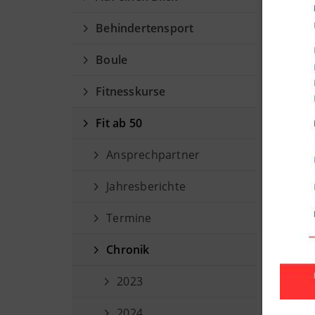
Ch
Behindertensport
Das 
Boule
DRK 
SC D
Fitnesskurse
Fit ab 50
Fit ab 
Ansprechpartner
Everswi
Freize
Jahresberichte
dem M
Termine
Seit He
Ab Frü
Chronik
2023
Hier g
2024