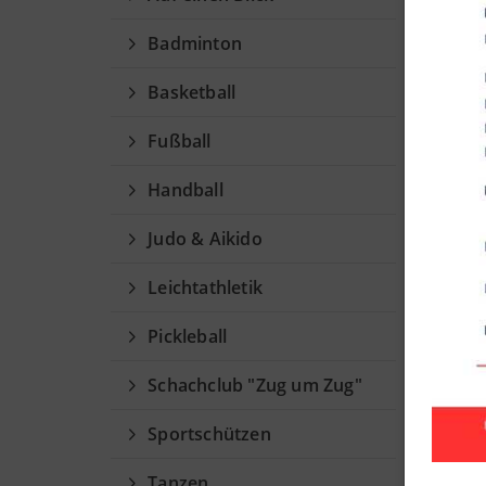
Vol
Badminton
Ansp
Basketball
Fußball
Handball
Judo & Aikido
Leichtathletik
Pickleball
Schachclub "Zug um Zug"
Mi
Sportschützen
Abt
Tanzen