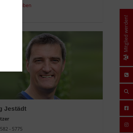
Mail schreiben
Mitglied werden!
g Jestädt
itzer
582 - 5775