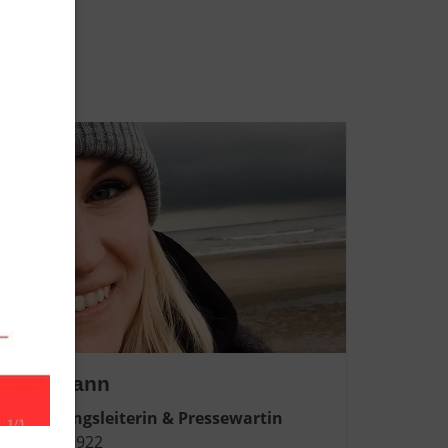
a Siemann
lv. Abteilungsleiterin & Pressewartin
582 - 2989922