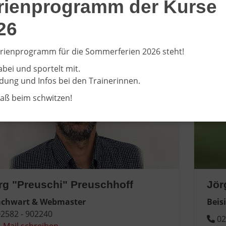
160 - 96310563
rienprogramm der Kurse
E-
-Mail schreiben
26
rienprogramm für die Sommerferien 2026 steht!
abei und sportelt mit.
ung und Infos bei den Trainerinnen.
paß beim schwitzen!
rg "Preuschi" Preuschhoff
Jör
chwart & Webmaster
Beis
2582 - 902240
02