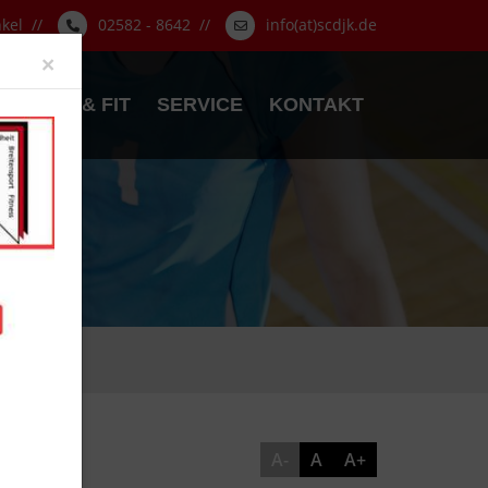
nkel //
02582 - 8642 //
info(at)scdjk.de
Close
×
GESUND & FIT
SERVICE
KONTAKT
A-
A
A+