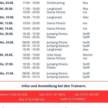
leyball
rechpartner
chael Meyering
Ann
eilungsleiter
stel
02