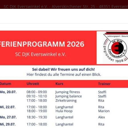
SC DJK Everswinkel e.V. - Alverskirchener Str. 25 - 48351 Everswi
SER VEREIN
AKTUELLES
SPORTANGEBOT
Ansprechpartner