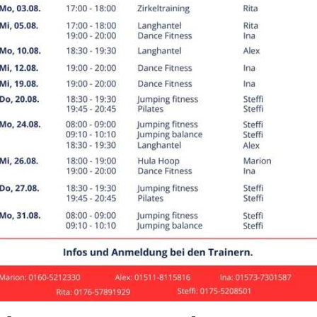
schtennis
ningszeiten
ebote
entag
Zeit
Angebot
ag
19:30
–
21:00
Tischtennis: Erwachsene
1