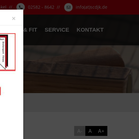
nkel //
02582 - 8642 //
info(at)scdjk.de
Close
×
GESUND & FIT
SERVICE
KONTAKT
A-
A
A+