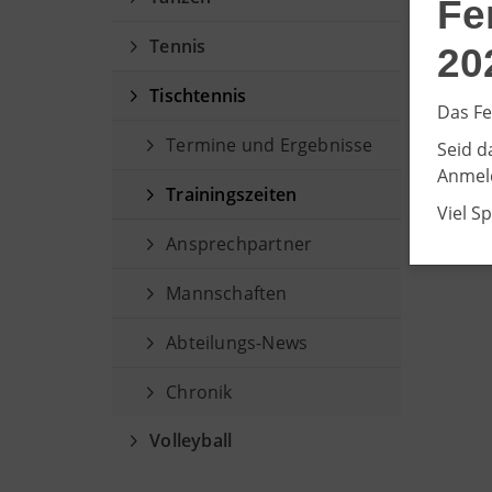
Fe
Tennis
20
Tischtennis
Das Fe
Termine und Ergebnisse
Seid d
Anmeld
Trainingszeiten
Viel S
Ansprechpartner
Mannschaften
Abteilungs-News
Chronik
Volleyball