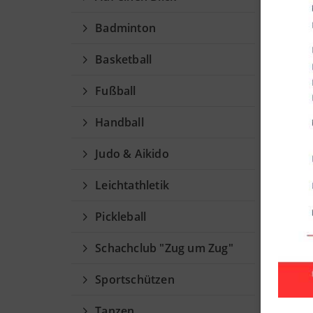
Ti
Badminton
Trai
Basketball
Fußball
Ang
Handball
Woch
Judo & Aikido
Mont
Leichtathletik
Pickleball
Schachclub "Zug um Zug"
Sportschützen
Tanzen