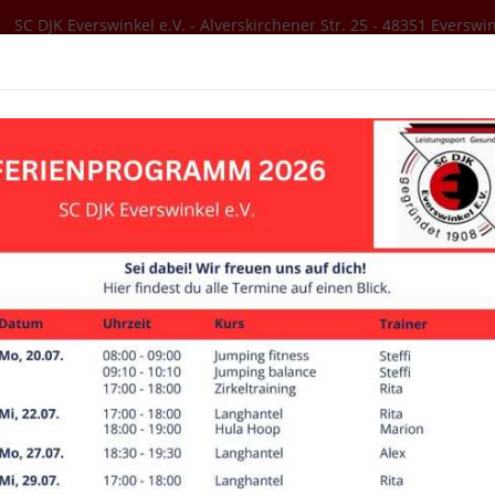
SC DJK Everswinkel e.V. - Alverskirchener Str. 25 - 48351 Everswi
SER VEREIN
AKTUELLES
SPORTANGEBOT
is
Trainingszeiten