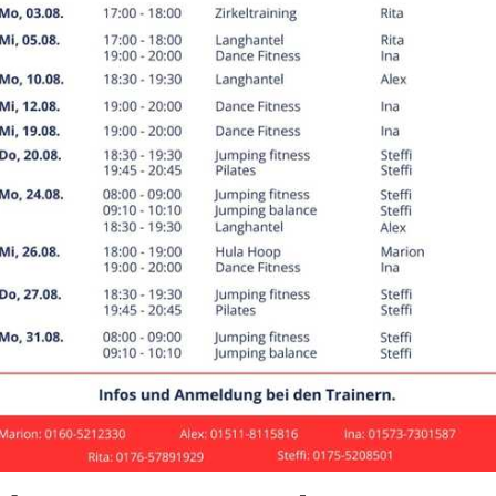
 e.V.
netseiten
t ca. 2200 Sporttreibenden einer der größten Sportvereine