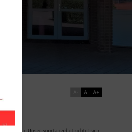
A-
A
A+
 der Region. Unser Sportangebot richtet sich