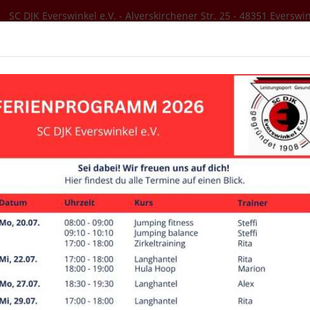
SC DJK Everswinkel e.V. - Alverskirchener Str. 25 - 48351 Everswi
SER VEREIN
AKTUELLES
SPORTANGEBOT
schon für die ganz kleinen
ns ab 4 Jahre