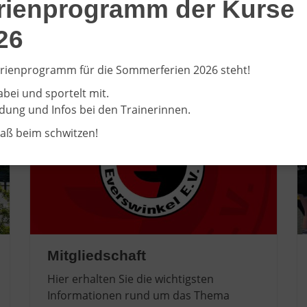
rienprogramm der Kurse
klein oder groß, mit Handicap oder ohne: Wir bringen Mensc
26
rienprogramm für die Sommerferien 2026 steht!
abei und sportelt mit.
ung und Infos bei den Trainerinnen.
paß beim schwitzen!
Mitgliedschaft
Hier erhalten Sie die wichtigsten
Informationen rund um das Thema