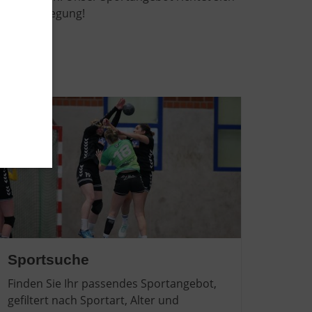
hen in Bewegung!
Sportsuche
Finden Sie Ihr passendes Sportangebot,
gefiltert nach Sportart, Alter und