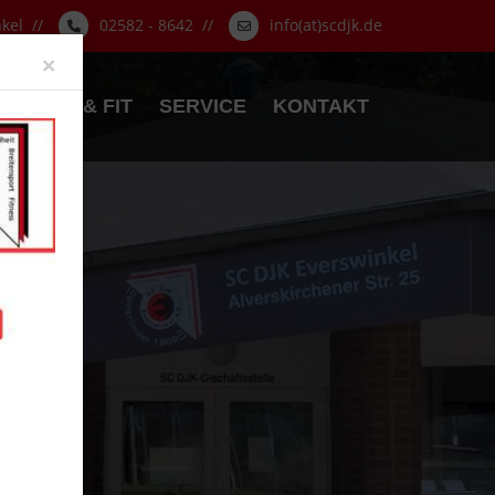
nkel //
02582 - 8642 //
info(at)scdjk.de
Close
×
GESUND & FIT
SERVICE
KONTAKT
.