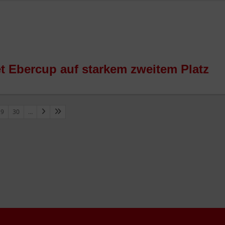
 Ebercup auf starkem zweitem Platz
29
30
…