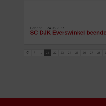
Handball
24.08.2023
SC DJK Everswinkel beendet
…
21
22
23
24
25
26
27
28