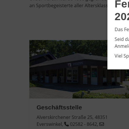
Fe
an Sportbegeisterte aller Altersklassen. Ob 
20
Das Fe
Seid d
Anmeld
Viel S
Geschäftsstelle
Alverskirchener Straße 25, 48351
Everswinkel,
02582 - 8642,