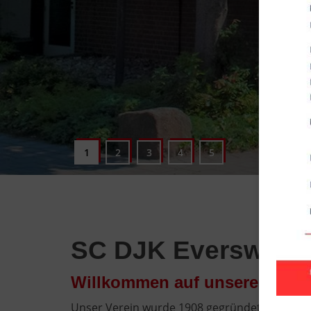
SC DJK Everswinkel
Willkommen auf unseren Inter
Unser Verein wurde 1908 gegründet und ist mi