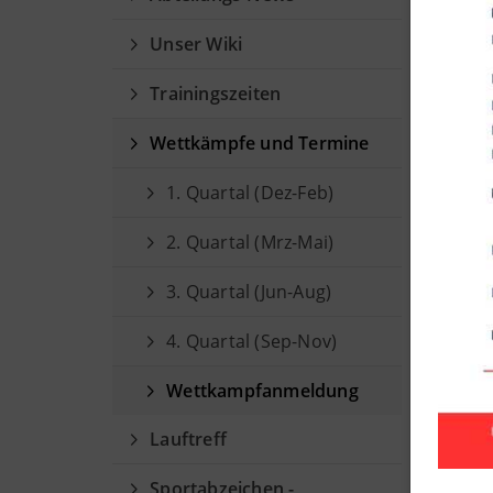
Unser Wiki
Trainingszeiten
Wettkämpfe und Termine
1. Quartal (Dez-Feb)
2. Quartal (Mrz-Mai)
3. Quartal (Jun-Aug)
4. Quartal (Sep-Nov)
Wettkampfanmeldung
Lauftreff
Sportabzeichen -