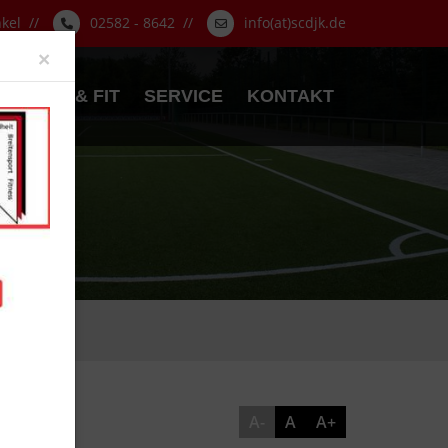
nkel //
02582 - 8642 //
info(at)scdjk.de
Close
×
GESUND & FIT
SERVICE
KONTAKT
A-
A
A+