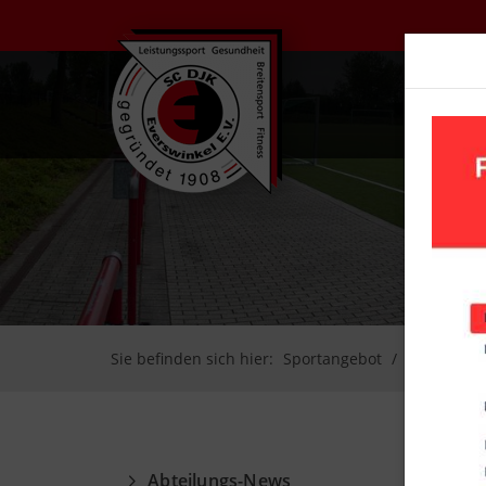
UN
Sie befinden sich hier:
Sportangebot
Leichtathl
Abteilungs-News