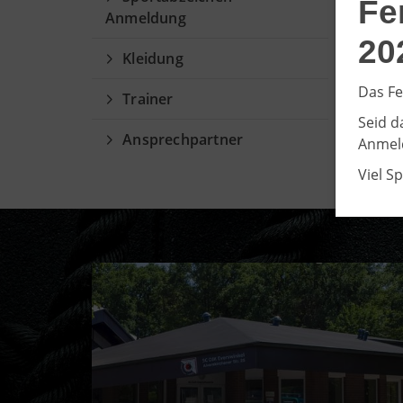
Fe
Anmeldung
20
Kleidung
Das Fe
Trainer
Seid d
Ansprechpartner
Anmeld
Viel S