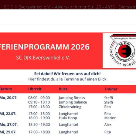
SC DJK Everswinkel e.V. - Alverskirchener Str. 25 - 48351 Everswi
SER VEREIN
AKTUELLES
SPORTANGEBOT
etik
Wettkämpfe und Termine
Wettkampfanmeldung