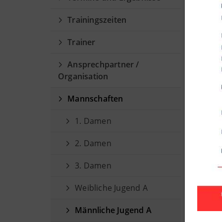
Mä
Trainingszeiten
Alte
Trainer
Ansprechpartner /
Organisation
Mannschaften
1. Damen
2. Damen
3. Damen
Weibliche Jugend A
Männliche Jugend A