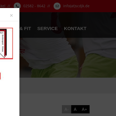
nkel //
02582 - 8642 //
info(at)scdjk.de
Close
×
GESUND & FIT
SERVICE
KONTAKT
A-
A
A+