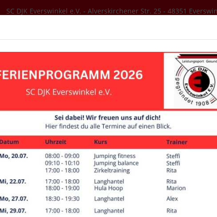
SC DJK Everswinkel e.V. - Alverskirchener Str. 25 - 48351 Everswi
SER VEREIN
AKTUELLES
SPORTANGEBOT
Mannschaften
Männliche Jugend A