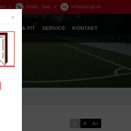
nkel //
02582 - 8642 //
info(at)scdjk.de
Close
×
GESUND & FIT
SERVICE
KONTAKT
A-
A
A+