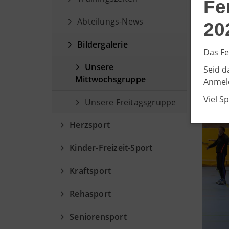
Fe
Abteilungs-News
20
Bildergalerie
Das Fe
Unsere
Seid d
Mittwochsgruppe
Anmeld
Viel S
Unsere Freitagsgruppe
Herzsport
Kinder-Freizeit-Sport
Kraftsport
Rehasport
Seniorensport