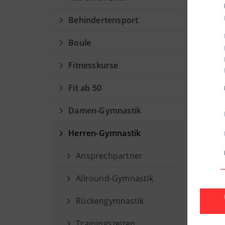
Un
Behindertensport
Boule
Fitnesskurse
Fit ab 50
Damen-Gymnastik
Herren-Gymnastik
Ansprechpartner
Allround-Gymnastik
Rückengymnastik
Trainingszeiten