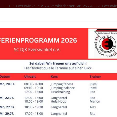
SC DJK Everswinkel e.V. - Alverskirchener Str. 25 - 48351 Everswi
SER VEREIN
AKTUELLES
SPORTANGEBOT
mnastik
Bildergalerie
Unsere Mittwochsgruppe