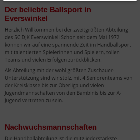
Der beliebte Ballsport in
Everswinkel
Herzlich Willkommen bei der zweitgrößten Abteilung
des SC DJK Everswinkel! Schon seit dem Mai 1972
können wir auf eine spannende Zeit im Handballsport
mit talentierten Spielerinnen und Spielern, tollen
Teams und vielen Erfolgen zurückblicken.
Als Abteilung mit der wohl größten Zuschauer-
Unterstützung sind wir stolz, mit 4 Seniorenteams von
der Kreisklasse bis zur Oberliga und vielen
Jugendmannschaften von den Bambinis bis zur A-
Jugend vertreten zu sein.
Nachwuchsmannschaften
Die Handballabteilung ist die mitgliederstärkste