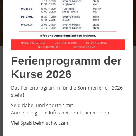
Ferienprogramm der
SC DJK Everswinkel
Kurse 2026
e.V.
Das Ferienprogramm für die Sommerferien 2026
Willkommen auf unseren
steht!
Internetseiten
Seid dabei und sportelt mit.
Unser Verein wurde 1908 gegründet und ist mit ca.
Anmeldung und Infos bei den Trainerinnen.
2200 Sporttreibenden einer der größten Sportvereine
Viel Spaß beim schwitzen!
der Region. Unser Sportangebot richtet sich an
Sportbegeisterte aller Altersklassen. Ob klein oder