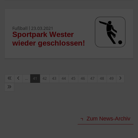
Fußball
23.03.2021
Sportpark Wester
wieder geschlossen!
…
41
42
43
44
45
46
47
48
49
Zum News-Archiv