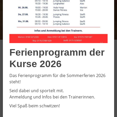
Ferienprogramm der
SC DJK Everswinkel
Kurse 2026
e.V.
Das Ferienprogramm für die Sommerferien 2026
Willkommen auf unseren
steht!
Internetseiten
Seid dabei und sportelt mit.
Unser Verein wurde 1908 gegründet und ist mit ca.
Anmeldung und Infos bei den Trainerinnen.
2200 Sporttreibenden einer der größten Sportvereine
Viel Spaß beim schwitzen!
der Region. Unser Sportangebot richtet sich an
Sportbegeisterte aller Altersklassen. Ob klein oder