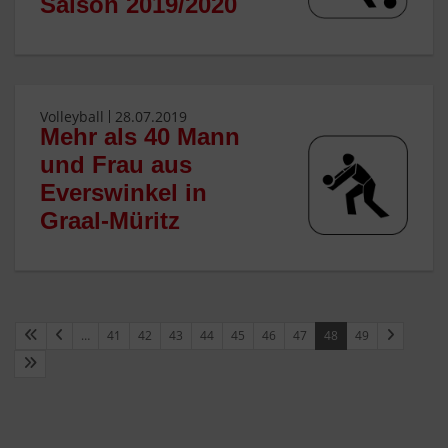
Saison 2019/2020
Volleyball
28.07.2019
Mehr als 40 Mann
und Frau aus
Everswinkel in
Graal-Müritz
…
41
42
43
44
45
46
47
48
49