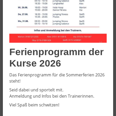
Bitte teilen Sie uns mit an welchem Tag und zu welcher
Uhrzeit Sie die Sportstätte reservieren möchten.
Bereits reservierte Zeiten finden Sie in unserer
Sportstättenbelegung.
Datum und Uhrzeit von:
*
Ferienprogramm der
Kurse 2026
Datum und Uhrzeit bis:
*
Das Ferienprogramm für die Sommerferien 2026
steht!
Seid dabei und sportelt mit.
Anmeldung und Infos bei den Trainerinnen.
Viel Spaß beim schwitzen!
Abteilung
*