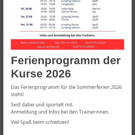
Mo.
Di.
Mi.
Do.
Fr.
Sa.
So.
3.8.
4.8.
5.8.
6.8.
7.8.
8.8.
9.8.
Tag
00:00
Ferienprogramm der
01:00
Kurse 2026
02:00
Das Ferienprogramm für die Sommerferien 2026
03:00
steht!
Seid dabei und sportelt mit.
04:00
Anmeldung und Infos bei den Trainerinnen.
Viel Spaß beim schwitzen!
05:00