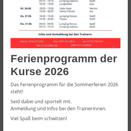
Mo.
Di.
Mi.
Do.
Fr.
Sa.
So.
3.8.
4.8.
5.8.
6.8.
7.8.
8.8.
9.8.
Tag
00:00
Ferienprogramm der
01:00
Kurse 2026
02:00
Das Ferienprogramm für die Sommerferien 2026
03:00
steht!
Seid dabei und sportelt mit.
04:00
Anmeldung und Infos bei den Trainerinnen.
Viel Spaß beim schwitzen!
05:00