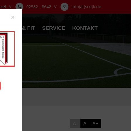
nkel //
02582 - 8642 //
info(at)scdjk.de
Close
×
GESUND & FIT
SERVICE
KONTAKT
A-
A
A+