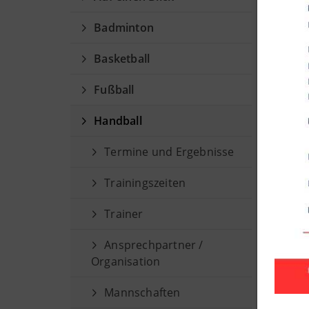
Mi
Badminton
Basketball
Fußball
Handball
Termine und Ergebnisse
Trainingszeiten
Trainer
Ansprechpartner /
Organisation
Mannschaften