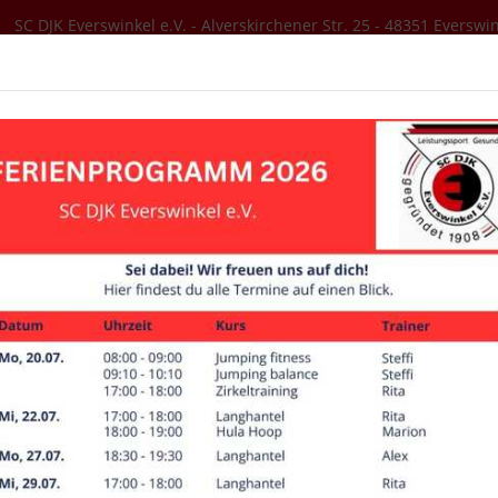
SC DJK Everswinkel e.V. - Alverskirchener Str. 25 - 48351 Everswi
SER VEREIN
AKTUELLES
SPORTANGEBOT
Bildergalerien
Minis-2022