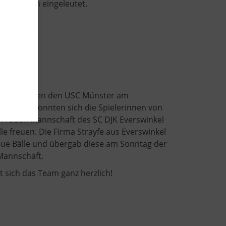
Getränken eingeleutet.
spiel gegen den USC Münster am
Sonntag konnten sich die Spielerinnen von
l Frauen Mannschaft des SC DJK Everswinkel
le freuen. Die Firma Strayfe aus Everswinkel
eue Bälle und übergab diese am Sonntag der
Mannschaft.
 sich das Team ganz herzlich!