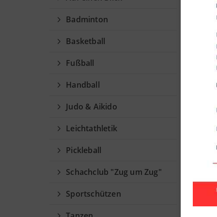
Vol
Badminton
Abte
Basketball
Fußball
26.05.2
Dorn
Handball
Mit g
Judo & Aikido
Leichtathletik
Pickleball
Schachclub "Zug um Zug"
Sportschützen
Tanzen