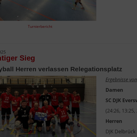
Turnierbericht
025
tiger Sieg
yball Herren verlassen Relegationsplatz
Ergebnisse v
Damen
SC DJK Evers
(24:26, 13:25,
Herren
DJK Delbrüc