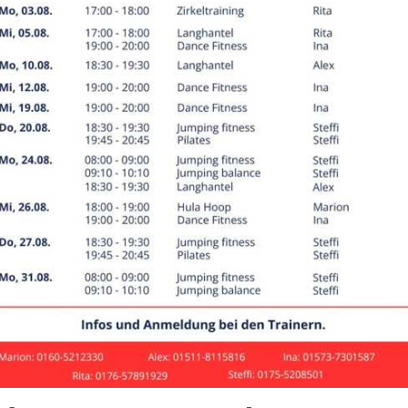
leyball
ilungs-News
026
röschenschlaf beendet
emeinsamer Putzaktion in die Beachvolleyba
Nach über 1 
endlich, nach
vereinseigene
Nach so langer
"bescheiden" 
der ganzen Ab
Zustand und 
Später wurde 
die Fussball-