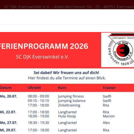
SC DJK Everswinkel e.V. - Alverskirchener Str. 25 - 48351 Everswi
SER VEREIN
AKTUELLES
SPORTANGEBOT
Abteilungs-News