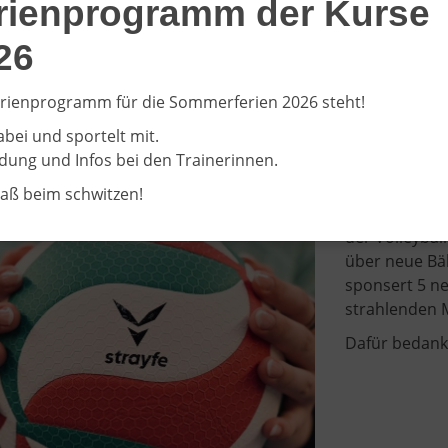
rienprogramm der Kurse
Würstchen & 
26
026
rienprogramm für die Sommerferien 2026 steht!
r Ballsponsor
abei und sportelt mit.
 Strayfe sponsort Volleyballern neue Bälle
ung und Infos bei den Trainerinnen.
Vor dem Heim
paß beim schwitzen!
vergangenen 
der Volleybal
über neue Bäl
sponsert 5 n
strahlenden 
Dafür bedankt