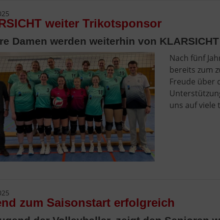
025
SICHT weiter Trikotsponsor
re Damen werden weiterhin von KLARSICHT 
Nach fünf Ja
bereits zum z
Freude über d
Unterstützun
uns auf viele 
025
nd zum Saisonstart erfolgreich