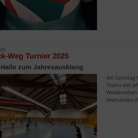
025
k-Weg Turnier 2025
e Halle zum Jahresausklang
Am Samstag tr
Teams das Jah
Wiedersehen 
Niemanden das