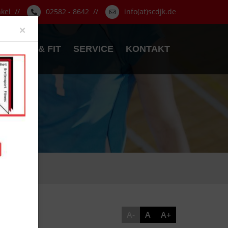
nkel //
02582 - 8642 //
info(at)scdjk.de
Close
×
GESUND & FIT
SERVICE
KONTAKT
A-
A
A+