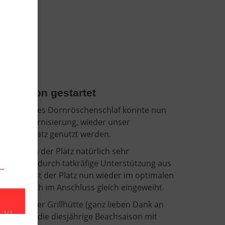
ll-Saison gestartet
1/2 Jahre des Dornröschenschlaf konnte nun
 der Modernisierung, wieder unser
r Beachplatz genutzt werden.
 Zeit, sah der Platz natürlich sehr
aus. Aber durch tatkräfige Unterstützung aus
teilung, ist der Platz nun wieder im optimalen
wurde auch im Anschluss gleich eingeweiht.
dann in der Grillhütte (ganz lieben Dank an
Abteilung), die diesjährige Beachsaison mit