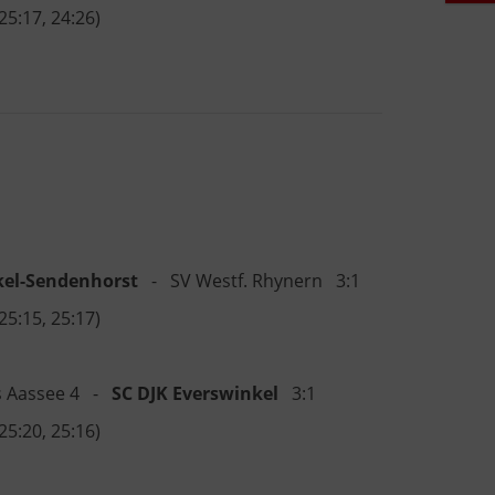
 25:17, 24:26)
kel-Sendenhorst
- SV Westf. Rhynern 3:1
 25:15, 25:17)
s Aassee 4 -
SC DJK Everswinkel
3:1
 25:20, 25:16)