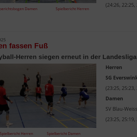
(24:26, 22:25,
lberichtsbogen Damen
Spielbericht Herren
025
en fassen Fuß
yball-Herren siegen erneut in der Landesliga
Herren
SG Everswin
(23:25, 25:23,
Damen
SV Blau-Weis
(23:25, 25:19,
Spielbericht Herren
Spielbericht Damen