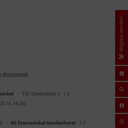
Mitglied werden!
om Wochenende
winkel
- TSC Gievenbeck 3 1:3
 25:14, 16:25)
k 3 -
SG Everswinkel-Sendenhorst
1:3