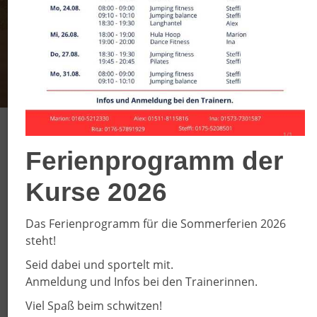
SC DJK Everswinkel
Ferienprogramm der
e.V.
Kurse 2026
Willkommen auf unseren
Das Ferienprogramm für die Sommerferien 2026
Internetseiten
steht!
Unser Verein wurde 1908 gegründet und ist mit ca.
Seid dabei und sportelt mit.
2200 Sporttreibenden einer der größten Sportvereine
Anmeldung und Infos bei den Trainerinnen.
der Region. Unser Sportangebot richtet sich an
Viel Spaß beim schwitzen!
Sportbegeisterte aller Altersklassen. Ob klein oder