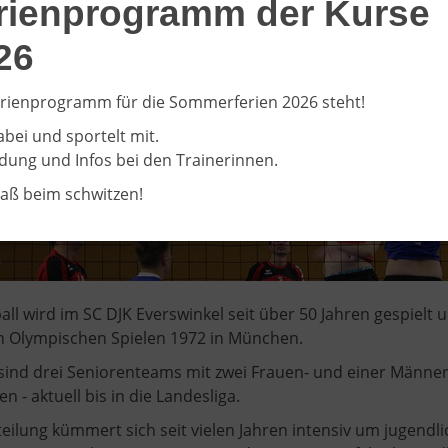
rienprogramm der Kurse
olleyballabteilung des S
26
Mit Spaß am Spiel zu
rienprogramm für die Sommerferien 2026 steht!
abei und sportelt mit.
ung und Infos bei den Trainerinnen.
paß beim schwitzen!
all wird im SC DJK Everswinkel seit über 50 Jahren gespielt
n Olympischen Spielen 1972 in München.
sind drei Seniorenteams mit zwei Frauen- und einer Männer
en - aktuell bis in die Landesliga.
teilung kümmert sich seit vielen Jahren intensiv um jugend