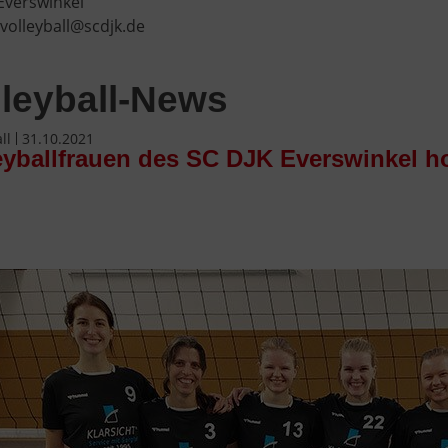
Everswinkel
 volleyball@scdjk.de
lleyball-News
ll
31.10.2021
eyballfrauen des SC DJK Everswinkel h