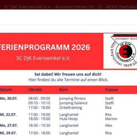
SC DJK Everswinkel e.V. - Alverskirchener Str. 25 - 48351 Everswi
SER VEREIN
AKTUELLES
SPORTANGEBOT