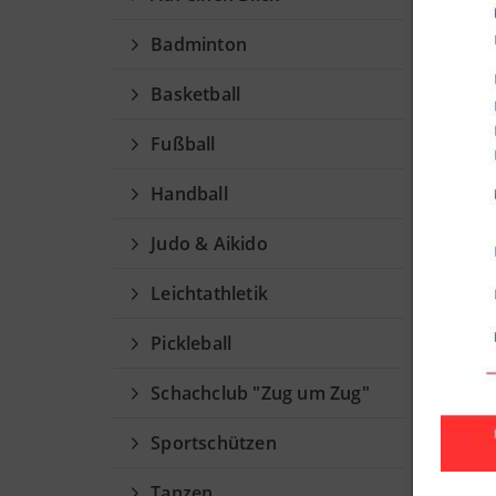
Vo
Badminton
SC
Basketball
Lieb
Fußball
wir lad
Handball
Männ
Sonnta
Judo & Aikido
Das Fr
Weiter
Leichtathletik
Fraue
Pickleball
Samst
Schachclub "Zug um Zug"
Turnier
Sportschützen
Zur Tu
Tanzen