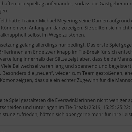
haften pro Spieltag aufeinander, sodass die Gastgeber imme
gen.
feld hatte Trainer Michael Meyering seine Damen aufgrund d
 Können von Anfang an klar zu zeigen. Sie sollten sich nic
alknappheit selbst im Wege zu stehen.
setzung gelang allerdings nur bedingt. Das erste Spiel geg
rflerinnen am Ende zwar knapp im Tie-Break für sich entschei
verteilung innerhalb der Sätze zeigt aber, dass beide Manns
 Viele Ballwechsel waren lang und spannend und begeistert
e. Besonders die „neuen“, wieder zum Team gestoßenen, ehe
 Komor zeigten, dass sie ein echter Zugewinn für die Mannsc
eite Spiel gestalteten die Everswinklerinnen nicht weniger 
tscheiden und unterlagen im Tie-Break (25:19; 15:25; 25:22; 
eistung zufrieden, hätten sich aber gerne mehr für ihre Lei