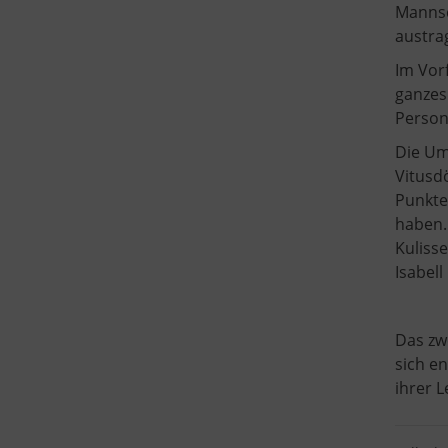
Mannsc
austra
Im Vor
ganzes
Person
Die Um
Vitusdö
Punkte
haben.
Kuliss
Isabell
Das zw
sich en
ihrer L