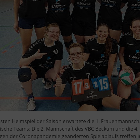
sten Heimspiel der Saison erwartete die 1. Frauenmannschaf
ische Teams: Die 2. Mannschaft des VBC Beckum und die 4.
gen der Coronapandemie geänderten Spielablaufs treffen in