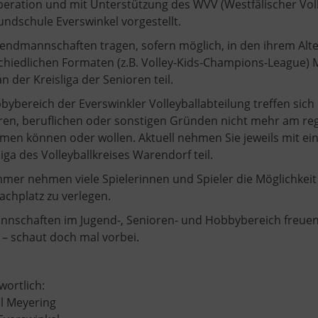
peration und mit Unterstützung des WVV (Westfälischer Voll
undschule Everswinkel vorgestellt.
gendmannschaften tragen, sofern möglich, in den ihrem Alt
chiedlichen Formaten (z.B. Volley-Kids-Champions-League) 
n der Kreisliga der Senioren teil.
ybereich der Everswinkler Volleyballabteilung treffen sich 
ären, beruflichen oder sonstigen Gründen nicht mehr am regu
hmen können oder wollen. Aktuell nehmen Sie jeweils mit e
ga des Volleyballkreises Warendorf teil.
mer nehmen viele Spielerinnen und Spieler die Möglichkeit w
achplatz zu verlegen.
annschaften im Jugend-, Senioren- und Hobbybereich freuen s
 – schaut doch mal vorbei.
wortlich:
l Meyering