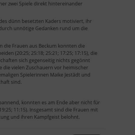
r zwei Spiele direkt hintereinander
es dünn besetzten Kaders motiviert, ihr
ht durch unnötige Gedanken rund um die
en die Frauen aus Beckum konnten die
den (20:25; 25:18; 25:21; 17:25; 17:15), die
chaften sich gegenseitig nichts gegönnt
e die vielen Zuschauern vor heimischer
maligen Spielerinnen Maike Jestädt und
haft sind.
spannend, konnten es am Ende aber nicht für
19:25; 11:15). Insgesamt sind die Frauen mit
stung und ihren Kampfgeist belohnt.