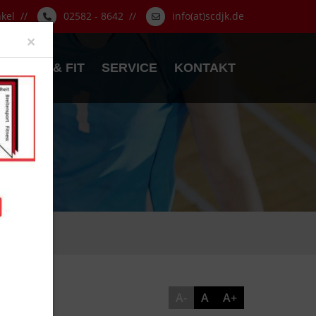
nkel //
02582 - 8642 //
info(at)scdjk.de
Close
×
GESUND & FIT
SERVICE
KONTAKT
A-
A
A+