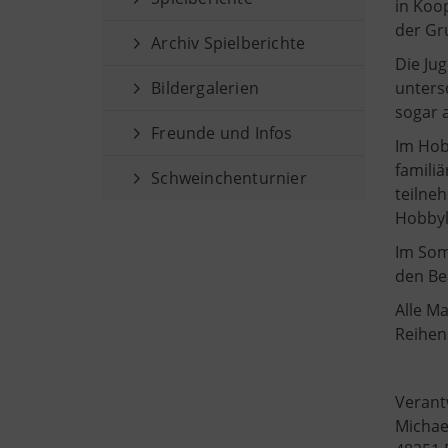
in Koo
der Gr
Archiv Spielberichte
Die Ju
Bildergalerien
unters
sogar a
Freunde und Infos
Im Hobb
famili
Schweinchenturnier
teilne
Hobbyli
Im Som
den Be
Alle M
Reihen
Verant
Michae