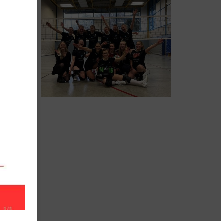
ier
ein:
nehmen.