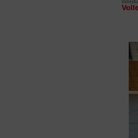
Volleyba
Voll