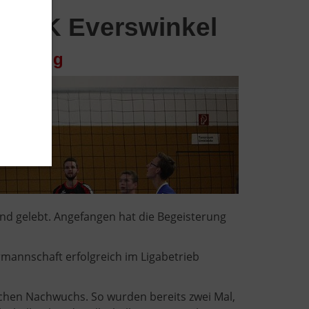
C DJK Everswinkel
m Erfolg
 und gelebt. Angefangen hat die Begeisterung
mannschaft erfolgreich im Ligabetrieb
lichen Nachwuchs. So wurden bereits zwei Mal,