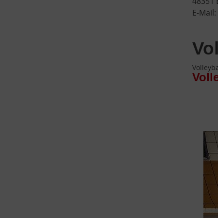
48351 
E-Mail:
Vo
Volleyba
Voll