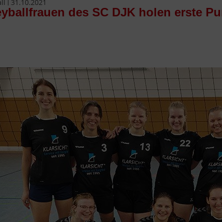
ll
31.10.2021
eyballfrauen des SC DJK holen erste Pu