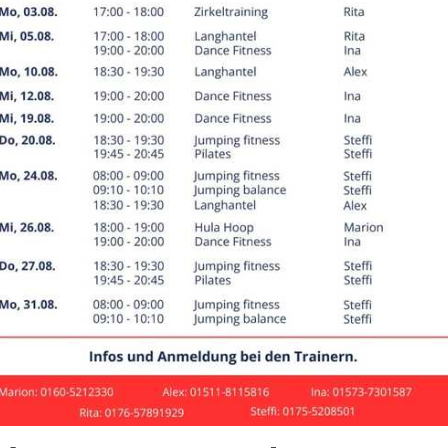
lleyball-Schweinchenturn
 DJK Everswinkel
e Volleyballfreunde,
en Euch herzlich zur 39. Auflage unserer Volleyball-Turniere 
er
(Bezirksliga bis Landesliga)
g,
13. September 2026
auenturnier ist AUSGEBUCHT!
e Anmeldungen können wir nur in die Warteliste über
n
(Kreisliga bis Bezirksklasse)
ag,
12. September 2026
beginn ist jeweils um 10:00 Uhr, Hallenöffnung 9:00 Uhr.
rnieranmeldung