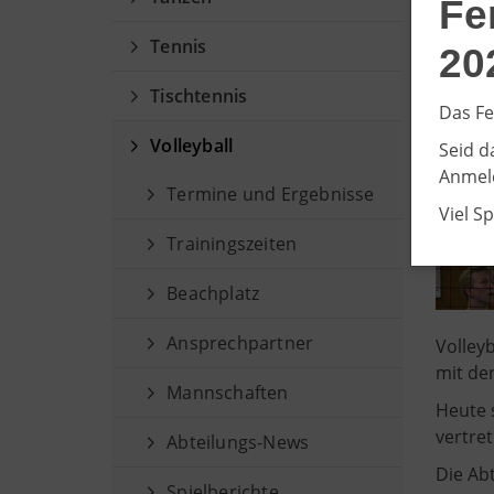
Fe
V
Tennis
20
Tischtennis
Das Fe
Volleyball
Seid d
Anmeld
Termine und Ergebnisse
Viel S
Trainingszeiten
Beachplatz
Ansprechpartner
Volleyb
mit de
Mannschaften
Heute 
vertret
Abteilungs-News
Die Ab
Spielberichte