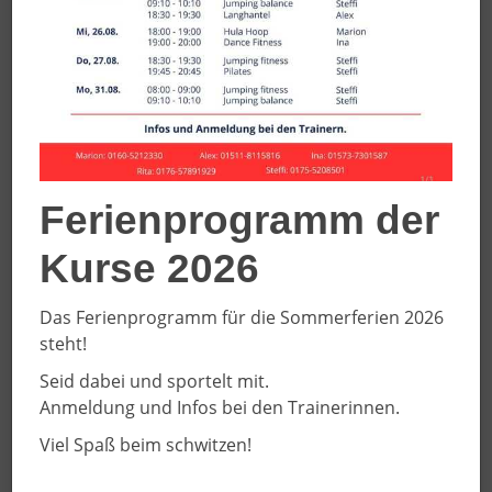
Liebe Volleyballfreunde,
Ferienprogramm der
Kurse 2026
Das Ferienprogramm für die Sommerferien 2026
steht!
Seid dabei und sportelt mit.
Anmeldung und Infos bei den Trainerinnen.
wir laden Euch herzlich zur 39. Auflage unserer
Volleyball-Turniere ein:
Viel Spaß beim schwitzen!
Männer
(Bezirksliga bis Landesliga)