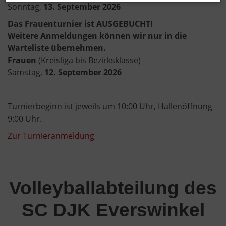
Sonntag,
13. September 2026
Das Frauenturnier ist AUSGEBUCHT!
Weitere Anmeldungen können wir nur in die
Warteliste übernehmen.
Frauen
(Kreisliga bis Bezirksklasse)
Samstag,
12. September 2026
Turnierbeginn ist jeweils um 10:00 Uhr, Hallenöffnung
9:00 Uhr.
Zur Turnieranmeldung
Volleyballabteilung des
SC DJK Everswinkel