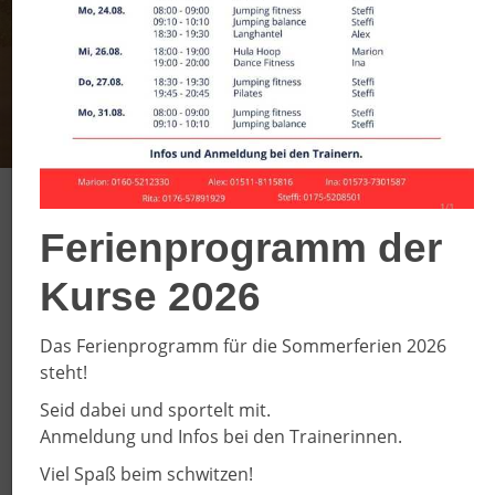
SC DJK Everswinkel
Ferienprogramm der
e.V.
Kurse 2026
Willkommen auf unseren
Das Ferienprogramm für die Sommerferien 2026
Internetseiten
steht!
Unser Verein wurde 1908 gegründet und ist mit ca.
Seid dabei und sportelt mit.
2200 Sporttreibenden einer der größten Sportvereine
Anmeldung und Infos bei den Trainerinnen.
der Region. Unser Sportangebot richtet sich an
Viel Spaß beim schwitzen!
Sportbegeisterte aller Altersklassen. Ob klein oder