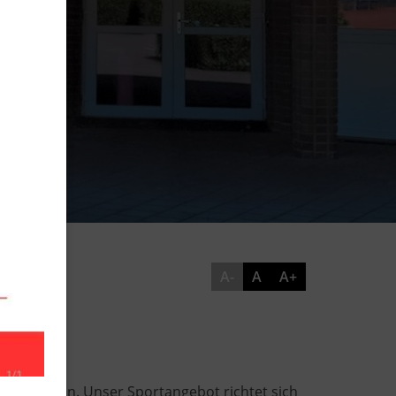
A-
A
A+
 der Region. Unser Sportangebot richtet sich