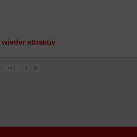
 wieder attraktiv
39
40
…