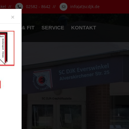
nkel //
02582 - 8642 //
info(at)scdjk.de
Close
×
GESUND & FIT
SERVICE
KONTAKT
.