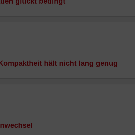
auen glückt bedingt
Kompaktheit hält nicht lang genug
enwechsel