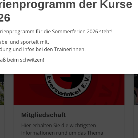
rienprogramm der Kurse
klein oder groß, mit Handicap oder ohne: Wir bringen Mensc
26
rienprogramm für die Sommerferien 2026 steht!
abei und sportelt mit.
ung und Infos bei den Trainerinnen.
paß beim schwitzen!
Mitgliedschaft
Hier erhalten Sie die wichtigsten
Informationen rund um das Thema