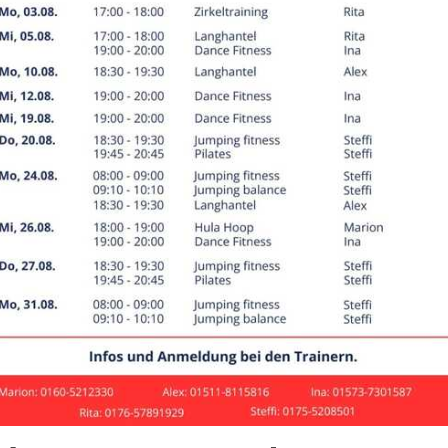
 e.V.
netseiten
t ca. 2200 Sporttreibenden einer der größten Sportvereine