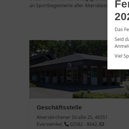
Fe
an Sportbegeisterte aller Altersklassen. Ob 
20
Das Fe
Seid d
Anmeld
Viel S
Geschäftsstelle
Alverskirchener Straße 25, 48351
Everswinkel,
02582 - 8642,