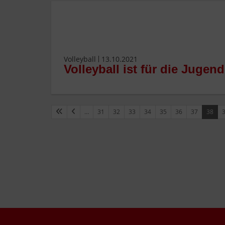
Volleyball
13.10.2021
Volleyball ist für die Jugend
…
31
32
33
34
35
36
37
38