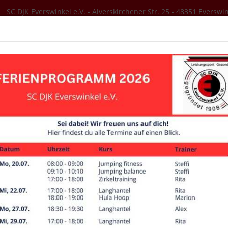
SC DJK Everswinkel e.V. - Alverskirchener Str. 25 - 48351 Everswi
SER VEREIN
AKTUELLES
SPORTANGEBOT
schon für die ganz kleinen
ns ab 4 Jahre