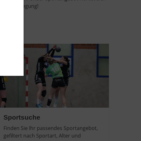
hen in Bewegung!
Sportsuche
Finden Sie Ihr passendes Sportangebot,
gefiltert nach Sportart, Alter und