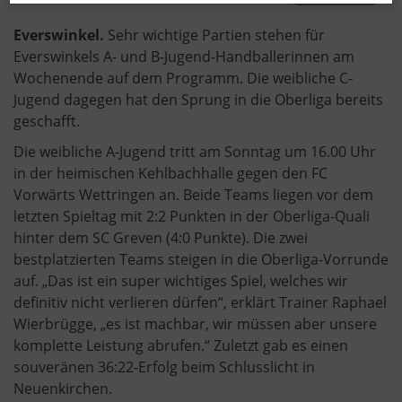
Everswinkel.
Sehr wichtige Partien stehen für
Everswinkels A- und B-Jugend-Handballerinnen am
Wochenende auf dem Programm. Die weibliche C-
Jugend dagegen hat den Sprung in die Oberliga bereits
geschafft.
Die weibliche A-Jugend tritt am Sonntag um 16.00 Uhr
in der heimischen Kehlbachhalle gegen den FC
Vorwärts Wettringen an. Beide Teams liegen vor dem
letzten Spieltag mit 2:2 Punkten in der Oberliga-Quali
hinter dem SC Greven (4:0 Punkte). Die zwei
bestplatzierten Teams steigen in die Oberliga-Vorrunde
auf. „Das ist ein super wichtiges Spiel, welches wir
definitiv nicht verlieren dürfen“, erklärt Trainer Raphael
Wierbrügge, „es ist machbar, wir müssen aber unsere
komplette Leistung abrufen.“ Zuletzt gab es einen
souveränen 36:22-Erfolg beim Schlusslicht in
Neuenkirchen.