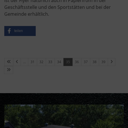
ist der Flyer natürlich auch in Papierfrom in der
Geschäftsstelle und den Sportstätten und bei der
Gemeinde erhältlich.
teilen
…
31
32
33
34
35
36
37
38
39