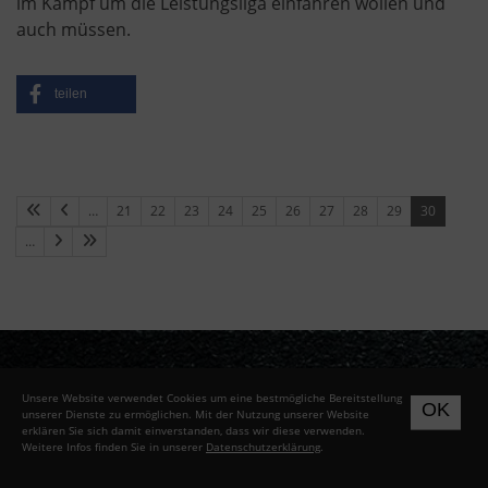
im Kampf um die Leistungsliga einfahren wollen und
auch müssen.
teilen
…
21
22
23
24
25
26
27
28
29
30
…
Unsere Website verwendet Cookies um eine bestmögliche Bereitstellung
OK
unserer Dienste zu ermöglichen. Mit der Nutzung unserer Website
erklären Sie sich damit einverstanden, dass wir diese verwenden.
Weitere Infos finden Sie in unserer
Datenschutzerklärung
.