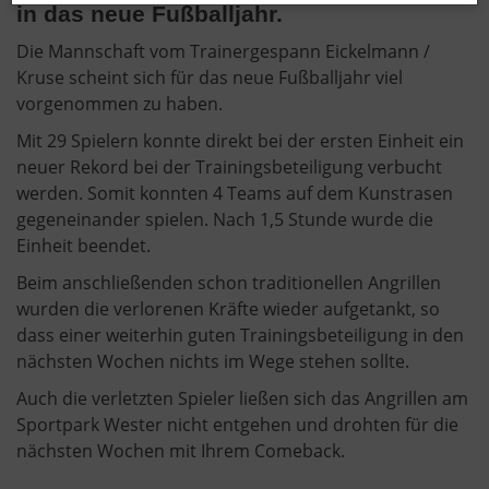
in das neue Fußballjahr.
Die Mannschaft vom Trainergespann Eickelmann /
Kruse scheint sich für das neue Fußballjahr viel
vorgenommen zu haben.
Mit 29 Spielern konnte direkt bei der ersten Einheit ein
neuer Rekord bei der Trainingsbeteiligung verbucht
werden. Somit konnten 4 Teams auf dem Kunstrasen
gegeneinander spielen. Nach 1,5 Stunde wurde die
Einheit beendet.
Beim anschließenden schon traditionellen Angrillen
wurden die verlorenen Kräfte wieder aufgetankt, so
dass einer weiterhin guten Trainingsbeteiligung in den
nächsten Wochen nichts im Wege stehen sollte.
Auch die verletzten Spieler ließen sich das Angrillen am
Sportpark Wester nicht entgehen und drohten für die
nächsten Wochen mit Ihrem Comeback.