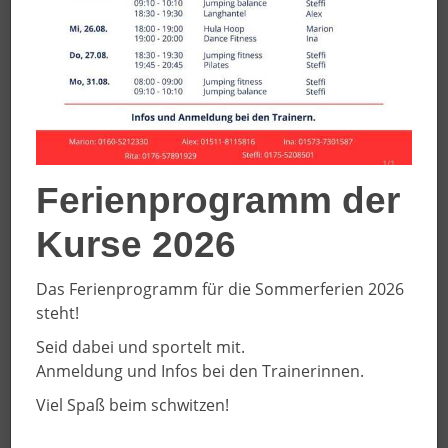
Ferienprogramm der
Kurse 2026
Das Ferienprogramm für die Sommerferien 2026
steht!
Fußball
04.01.2022
Trainingsauftakt "Alte
Seid dabei und sportelt mit.
Anmeldung und Infos bei den Trainerinnen.
Herren"
Viel Spaß beim schwitzen!
Am Montag (03.01.)
starteten unsere Altherren