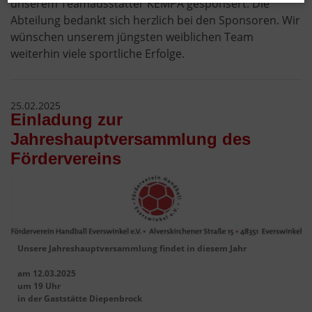
unserem Teamausstatter KEMPA gesponsert. Die
Abteilung bedankt sich herzlich bei den Sponsoren. Wir
wünschen unserem jüngsten weiblichen Team
weiterhin viele sportliche Erfolge.
25.02.2025
Einladung zur
Jahreshauptversammlung des
Fördervereins
Unsere Jahreshauptversammlung findet in diesem Jahr
am 12.03.2025
um 19 Uhr
in der Gaststätte Diepenbrock