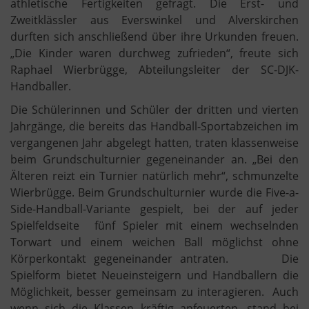
athletische Fertigkeiten gefragt. Die Erst- und
Zweitklässler aus Everswinkel und Alverskirchen
durften sich anschließend über ihre Urkunden freuen.
„Die Kinder waren durchweg zufrieden“, freute sich
Raphael Wierbrügge, Abteilungsleiter der SC-DJK-
Handballer.
Die Schülerinnen und Schüler der dritten und vierten
Jahrgänge, die bereits das Handball-Sportabzeichen im
vergangenen Jahr abgelegt hatten, traten klassenweise
beim Grundschulturnier gegeneinander an. „Bei den
Älteren reizt ein Turnier natürlich mehr“, schmunzelte
Wierbrügge. Beim Grundschulturnier wurde die Five-a-
Side-Handball-Variante gespielt, bei der auf jeder
Spielfeldseite fünf Spieler mit einem wechselnden
Torwart und einem weichen Ball möglichst ohne
Körperkontakt gegeneinander antraten. Die
Spielform bietet Neueinsteigern und Handballern die
Möglichkeit, besser gemeinsam zu interagieren. Auch
wenn sich die Klassen kräftig anfeuerten, stand bei