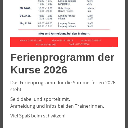
17.03.2025
Weibliche E-Jugend mit neuem
Trikotsatz
Ferienprogramm der
Kurse 2026
Das Ferienprogramm für die Sommerferien 2026
steht!
Seid dabei und sportelt mit.
Anmeldung und Infos bei den Trainerinnen.
Die Mädels unserer weiblichen E-Jugend freuen sich
Viel Spaß beim schwitzen!
über ihren neuen Trikotsatz! Er wurde von Piepers
Sport Shop in Münster in Zusammenarbeit mit