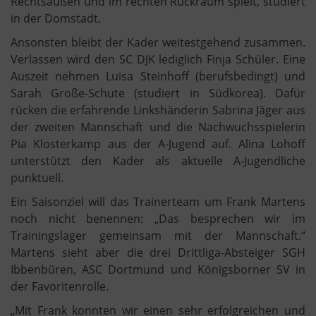
Rechtsaußen und im rechten Rückraum spielt, studiert
in der Domstadt.
Ansonsten bleibt der Kader weitestgehend zusammen.
Verlassen wird den SC DJK lediglich Finja Schüler. Eine
Auszeit nehmen Luisa Steinhoff (berufsbedingt) und
Sarah Große-Schute (studiert in Südkorea). Dafür
rücken die erfahrende Linkshänderin Sabrina Jäger aus
der zweiten Mannschaft und die Nachwuchsspielerin
Pia Klosterkamp aus der A-Jugend auf. Alina Lohoff
unterstützt den Kader als aktuelle A-Jugendliche
punktuell.
Ein Saisonziel will das Trainerteam um Frank Martens
noch nicht benennen: „Das besprechen wir im
Trainingslager gemeinsam mit der Mannschaft.“
Martens sieht aber die drei Drittliga-Absteiger SGH
Ibbenbüren, ASC Dortmund und Königsborner SV in
der Favoritenrolle.
„Mit Frank konnten wir einen sehr erfolgreichen und