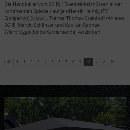
Die Handballer vom SC DJK Everswinkel müssen in der
kommenden Spielzeit auf Jan-Henrik Helmig (TV
Ennigerloh) (v.l.n.r.), Trainer Thomas Steinhoff (Ahlener
SG II), Marvin Schänzer und Kapitän Raphael
Wierbrügge (beide Karriereende) verzichten.
1
2
3
4
5
6
7
8
9
10
…