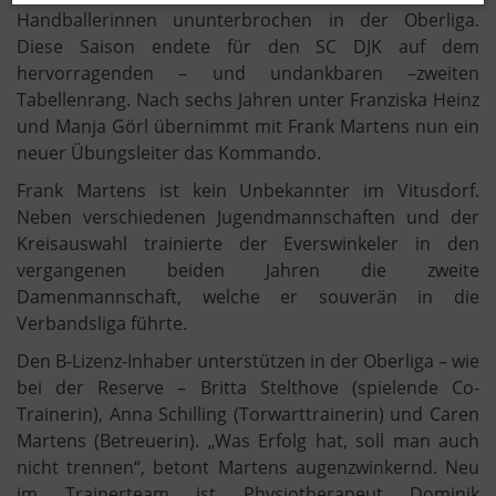
Handballerinnen ununterbrochen in der Oberliga.
Diese Saison endete für den SC DJK auf dem
hervorragenden – und undankbaren –zweiten
Tabellenrang. Nach sechs Jahren unter Franziska Heinz
und Manja Görl übernimmt mit Frank Martens nun ein
neuer Übungsleiter das Kommando.
Frank Martens ist kein Unbekannter im Vitusdorf.
Neben verschiedenen Jugendmannschaften und der
Kreisauswahl trainierte der Everswinkeler in den
vergangenen beiden Jahren die zweite
Damenmannschaft, welche er souverän in die
Verbandsliga führte.
Den B-Lizenz-Inhaber unterstützen in der Oberliga – wie
bei der Reserve – Britta Stelthove (spielende Co-
Trainerin), Anna Schilling (Torwarttrainerin) und Caren
Martens (Betreuerin). „Was Erfolg hat, soll man auch
nicht trennen“, betont Martens augenzwinkernd. Neu
im Trainerteam ist Physiotherapeut Dominik